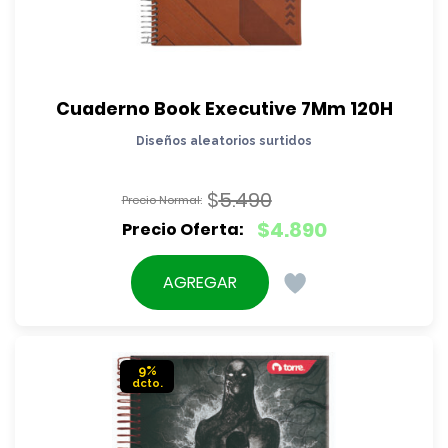
Cuaderno Book Executive 7Mm 120H
Diseños aleatorios surtidos
$
5.490
El
$
4.890
precio
El
original
precio
AGREGAR
era:
actual
$5.490.
es:
$4.890.
9%