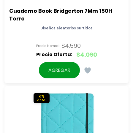
Cuaderno Book Bridgerton 7Mm 150H 
Torre
Diseños aleatorios surtidos
$
4.590
El
$
4.090
precio
El
original
precio
AGREGAR
era:
actual
$4.590.
es:
$4.090.
9%