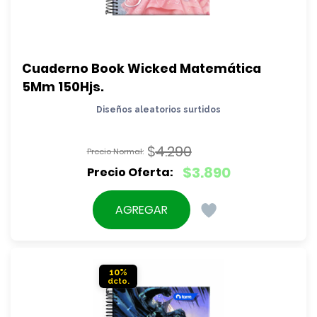
Cuaderno Book Wicked Matemática 
5Mm 150Hjs.
Diseños aleatorios surtidos
$
4.290
El
$
3.890
precio
El
original
precio
AGREGAR
era:
actual
$4.290.
es:
$3.890.
10%