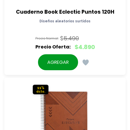
Cuaderno Book Eclectic Puntos 120H
Diseños aleatorios surtidos
$
5.490
El
$
4.890
precio
El
original
precio
AGREGAR
era:
actual
$5.490.
es:
$4.890.
11%