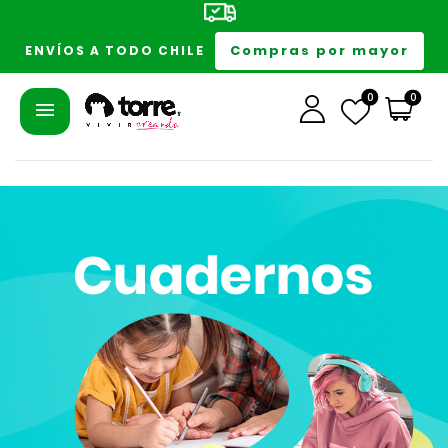
Compras por mayor
ENVÍOS A TODO CHILE
0
0