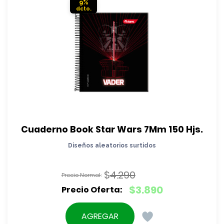
9%
Cuaderno Book Star Wars 7Mm 150 Hjs.
Diseños aleatorios surtidos
$
4.290
El
$
3.890
precio
El
original
precio
AGREGAR
era: