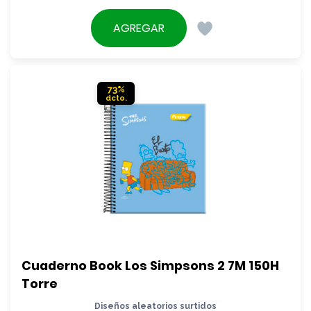
precio
El
original
precio
AGREGAR
era:
actual
$3.990.
es:
$3.590.
73%
Cuaderno Book Los Simpsons 2 7M 150H 
Torre
Diseños aleatorios surtidos