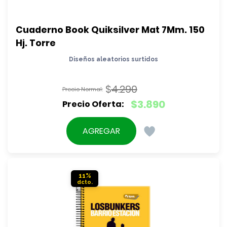
Cuaderno Book Quiksilver Mat 7Mm. 150 
Hj. Torre
Diseños aleatorios surtidos
$
4.290
El
$
3.890
precio
El
original
precio
AGREGAR
era:
actual
$4.290.
es:
$3.890.
11%