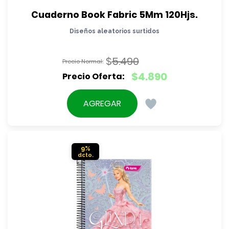
Cuaderno Book Fabric 5Mm 120Hjs.
Diseños aleatorios surtidos
$
5.490
El
$
4.890
precio
El
original
precio
AGREGAR
era:
actual
$5.490.
es:
$4.890.
9%