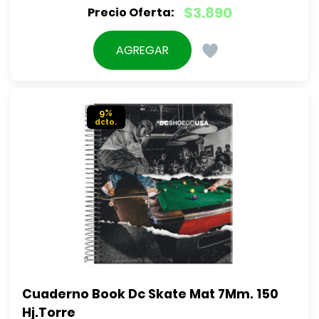
El
$
3.890
precio
El
original
precio
AGREGAR
era:
actual
$4.290.
es:
$3.890.
9%
Cuaderno Book Dc Skate Mat 7Mm. 150 
Hj.Torre