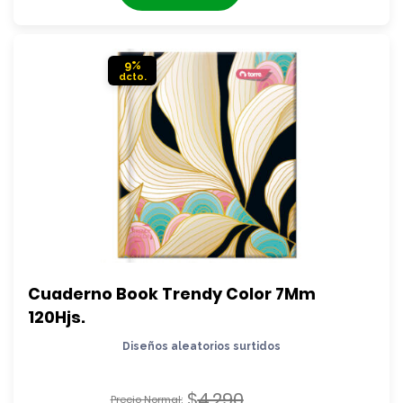
actual
$4.290.
es:
$3.890.
9%
Cuaderno Book Trendy Color 7Mm 
120Hjs.
Diseños aleatorios surtidos
$
4.290