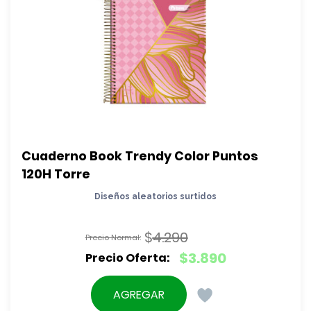
Cuaderno Book Trendy Color Puntos 
120H Torre
Diseños aleatorios surtidos
$
4.290
El
$
3.890
precio
El
original
precio
AGREGAR
era:
actual