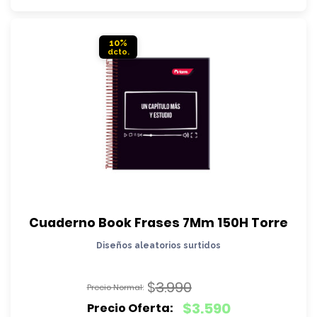
$3.990.
es:
$3.590.
10%
Cuaderno Book Frases 7Mm 150H Torre
Diseños aleatorios surtidos
$
3.990
El
$
3.590