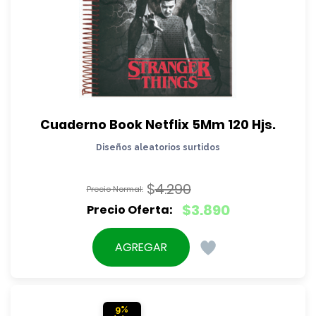
Cuaderno Book Netflix 5Mm 120 Hjs.
Diseños aleatorios surtidos
$
4.290
El
$
3.890
precio
El
original
precio
AGREGAR
era:
actual
$4.290.
es:
$3.890.
9%