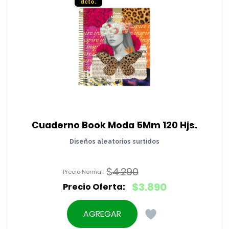
Cuaderno Book Moda 5Mm 120 Hjs.
Diseños aleatorios surtidos
$
4.290
El
$
3.890
precio
El
original
precio
AGREGAR
era:
actual