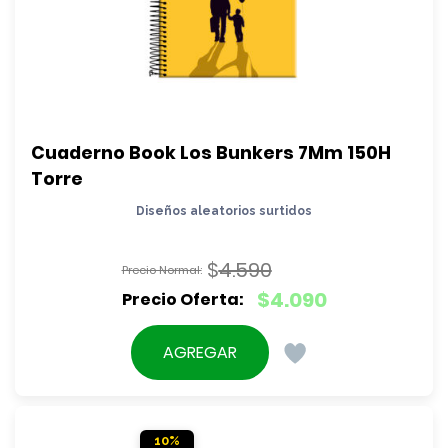
Cuaderno Book Los Bunkers 7Mm 150H 
Torre
Diseños aleatorios surtidos
$
4.590
El
$
4.090
precio
El
original
precio
AGREGAR
era:
actual
$4.590.
es:
$4.090.
10%