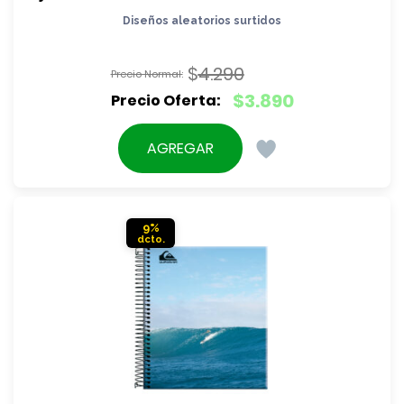
Diseños aleatorios surtidos
$
4.290
El
$
3.890
precio
El
original
precio
AGREGAR
era:
actual
$4.290.
es:
$3.890.
9%