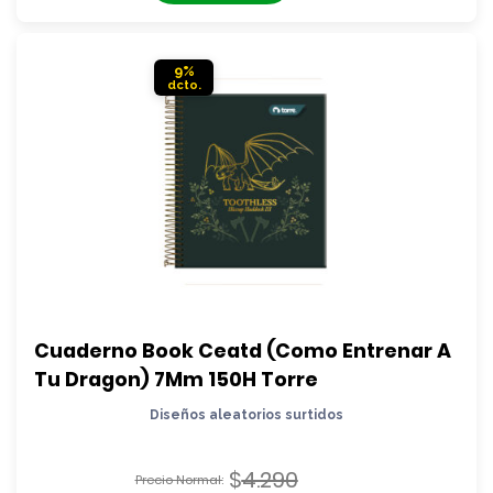
$4.290.
es:
$3.890.
9%
Cuaderno Book Ceatd (Como Entrenar A 
Tu Dragon) 7Mm 150H Torre
Diseños aleatorios surtidos
$
4.290