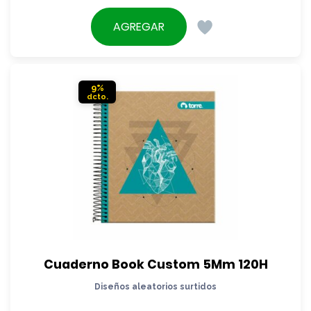
precio
El
original
precio
AGREGAR
era:
actual
$5.490.
es:
$4.890.
9%
Cuaderno Book Custom 5Mm 120H
Diseños aleatorios surtidos