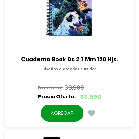
Cuaderno Book Dc 2 7 Mm 120 Hjs.
Diseños aleatorios surtidos
$
3.990
El
$
3.590
precio
El
original
precio
AGREGAR
era:
actual
$3.990.
es:
$3.590.