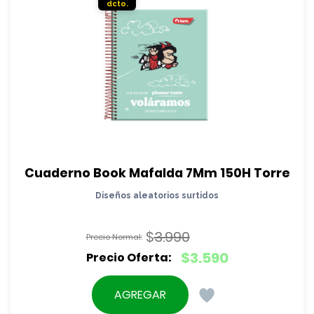
Cuaderno Book Mafalda 7Mm 150H Torre
Diseños aleatorios surtidos
$
3.990
El
$
3.590
precio
El
original
precio
AGREGAR
era:
actual