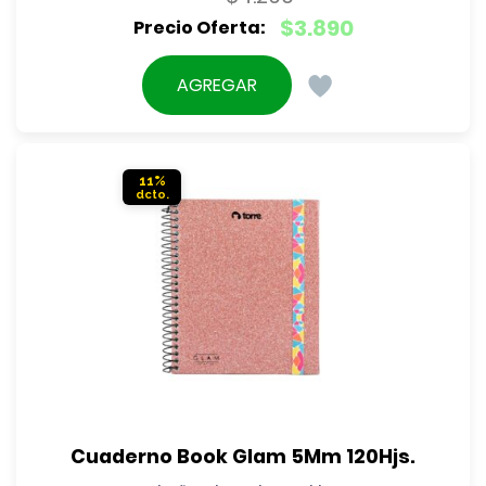
El
$
3.890
precio
El
original
precio
AGREGAR
era:
actual
$4.290.
es:
$3.890.
11%
Cuaderno Book Glam 5Mm 120Hjs.