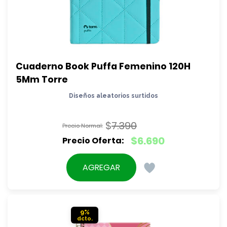
Cuaderno Book Puffa Femenino 120H 
5Mm Torre
Diseños aleatorios surtidos
$
7.390
El
$
6.690
precio
El
original
precio
AGREGAR
era:
actual
$7.390.
es:
$6.690.
9%