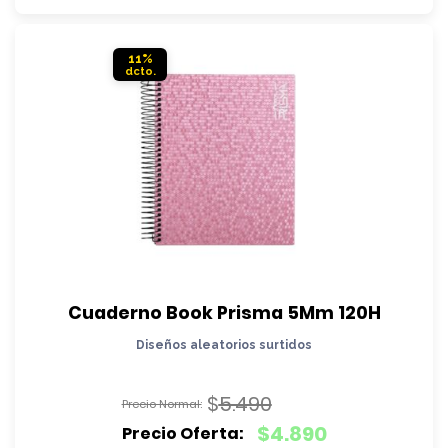
$4.290.
es:
$3.890.
11%
Cuaderno Book Prisma 5Mm 120H
Diseños aleatorios surtidos
$
5.490
El
$
4.890