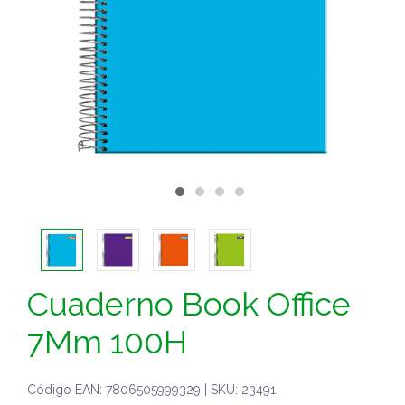
Cuaderno Book Office
7Mm 100H
Código EAN: 7806505999329 | SKU: 23491