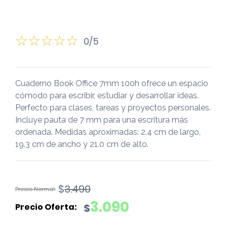
0/5
Cuaderno Book Office 7mm 100h ofrece un espacio
cómodo para escribir, estudiar y desarrollar ideas.
Perfecto para clases, tareas y proyectos personales.
Incluye pauta de 7 mm para una escritura más
ordenada. Medidas aproximadas: 2.4 cm de largo,
19.3 cm de ancho y 21.0 cm de alto.
El
El
$
3.490
precio
precio
3.090
$
original
actual
era:
es: