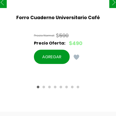
Forro Cuaderno Universitario Café
$
590
El
$
490
precio
El
original
precio
AGREGAR
era:
actual
$590.
es:
$490.