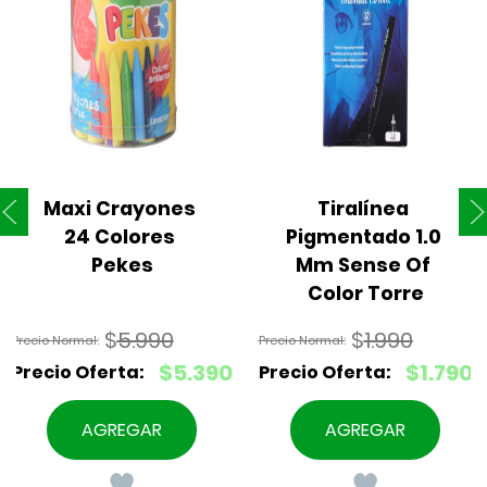
Maxi Crayones 
Tiralínea 
24 Colores 
Pigmentado 1.0 
Pekes
Mm Sense Of 
Color Torre
$
5.990
$
1.990
El
El
$
5.390
$
1.790
precio
precio
El
El
original
original
precio
precio
AGREGAR
AGREGAR
era:
era:
actual
actual
$5.990.
$1.990.
es:
es: