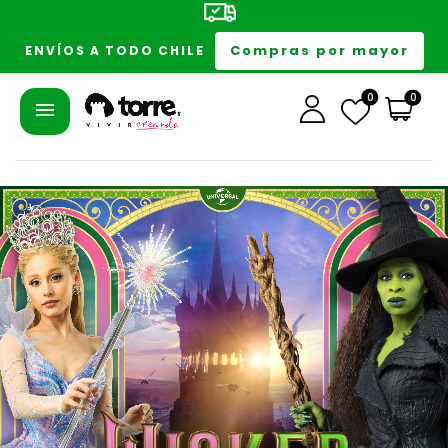
Compras por mayor
ENVÍOS A TODO CHILE
0
0