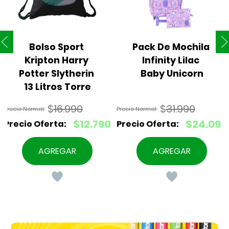
Bolso Sport 
Pack De Mochila 
Kripton Harry 
Infinity Lilac 
Potter Slytherin 
Baby Unicorn
13 Litros Torre
$
16.990
$
31.990
El
El
$
12.790
$
24.090
precio
precio
El
El
original
original
precio
precio
AGREGAR
AGREGAR
era:
era:
actual
actual
$16.990.
$31.990.
es:
es:
$12.790.
$24.090.