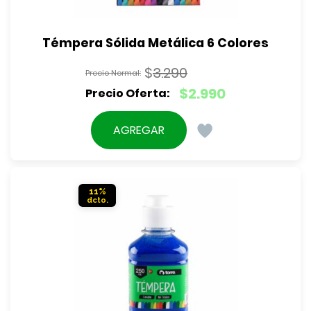
Témpera Sólida Metálica 6 Colores
$
3.290
El
$
2.990
precio
El
original
precio
AGREGAR
era:
actual
$3.290.
es:
$2.990.
11%