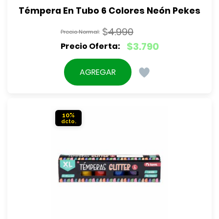
Témpera En Tubo 6 Colores Neón Pekes
$
4.990
El
$
3.790
precio
El
original
precio
AGREGAR
era:
actual
$4.990.
es:
$3.790.
10%