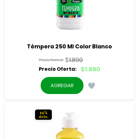
Témpera 250 Ml Color Blanco
$
1.890
El
$
1.690
precio
El
original
precio
AGREGAR
era:
actual
$1.890.
es:
$1.690.
11%