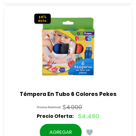
$4.990.
es:
$4.490.
10%
Témpera En Tubo 6 Colores Pekes
$
4.990
El
$
4.490
precio
El
original
precio
AGREGAR