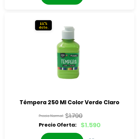
era:
actual
$4.990.
es:
$4.490.
11%
Témpera 250 Ml Color Verde Claro
$
1.790
El
$
1.590
precio
El
original