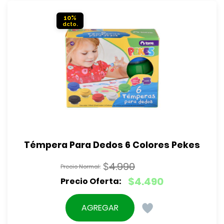
$4.490.
10%
Témpera Para Dedos 6 Colores Pekes
$
4.990
El
$
4.490
precio
El
original
precio
AGREGAR
era:
actual