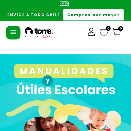
Compras por mayor
ENVÍOS A TODO CHILE
0
0