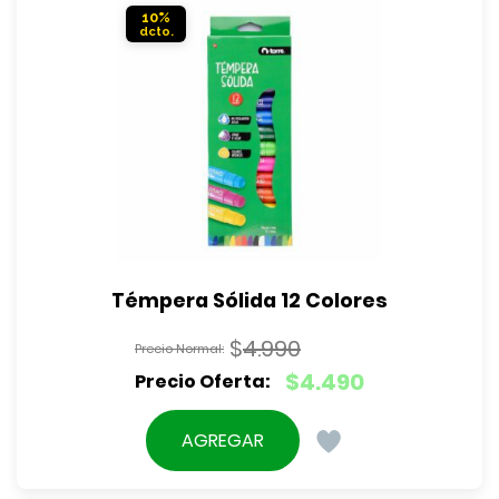
10%
Témpera Sólida 12 Colores
$
4.990
El
$
4.490
precio
El
original
precio
AGREGAR
era:
actual
$4.990.
es: