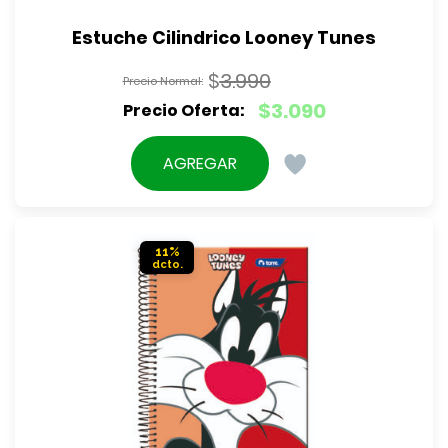
Estuche Cilindrico Looney Tunes
$
3.990
El
$
3.090
precio
El
original
precio
AGREGAR
era:
actual
$3.990.
es:
$3.090.
11%