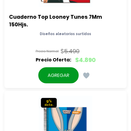
Cuaderno Top Looney Tunes 7Mm 
150Hjs.
Diseños aleatorios surtidos
$
5.490
El
$
4.890
precio
El
original
precio
AGREGAR
era:
actual
$5.490.
es:
$4.890.
9%