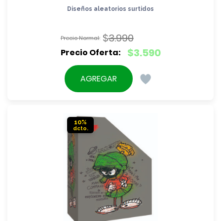
Diseños aleatorios surtidos
$
3.990
El
$
3.590
precio
El
original
precio
AGREGAR
era:
actual
$3.990.
es:
$3.590.
10%