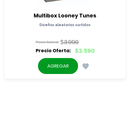
Multibox Looney Tunes
Diseños aleatorios surtidos
$
3.990
El
$
3.590
precio
El
original
precio
AGREGAR
era:
actual
$3.990.
es:
$3.590.