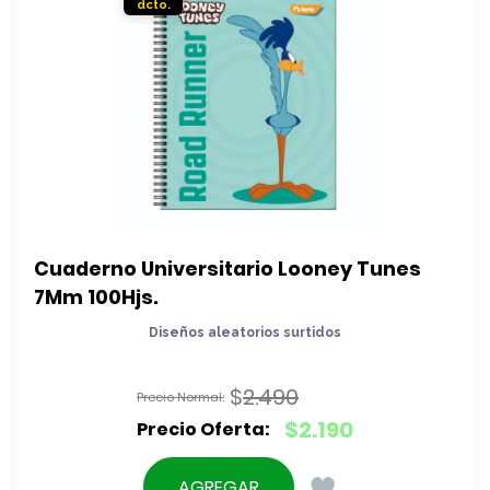
Cuaderno Universitario Looney Tunes 
7Mm 100Hjs.
Diseños aleatorios surtidos
$
2.490
El
$
2.190
precio
El
original
precio
AGREGAR