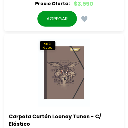
El
$
3.590
precio
El
original
precio
AGREGAR
era:
actual
$3.990.
es:
$3.590.
10%
Carpeta Cartón Looney Tunes - C/ 
Elástico