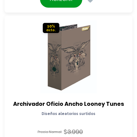
era:
actual
$2.490.
es:
$2.190.
10%
Archivador Oficio Ancho Looney Tunes
Diseños aleatorios surtidos
$
3.990