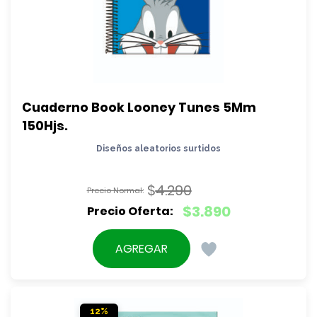
Cuaderno Book Looney Tunes 5Mm 
150Hjs.
Diseños aleatorios surtidos
$
4.290
El
$
3.890
precio
El
original
precio
AGREGAR
era:
actual
$4.290.
es:
$3.890.
12%