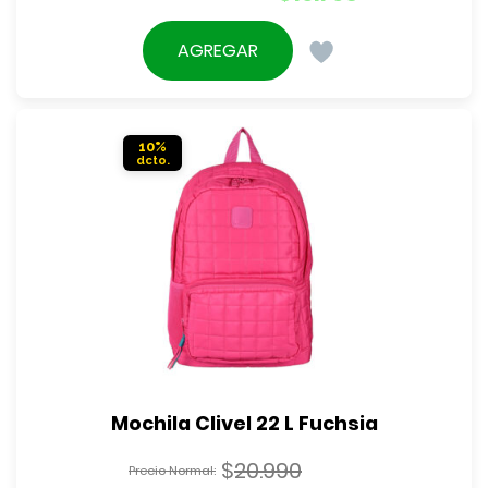
precio
El
original
precio
AGREGAR
era:
actual
$21.990.
es:
$19.790.
10%
Mochila Clivel 22 L Fuchsia
$
20.990