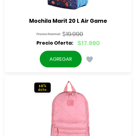
Mochila Marit 20 L Air Game
$
19.990
El
$
17.990
precio
El
original
precio
AGREGAR
era:
actual
$19.990.
es:
$17.990.
10%