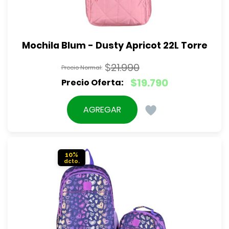
Mochila Blum - Dusty Apricot 22L Torre
$
21.990
El
$
19.790
precio
El
original
precio
AGREGAR
era:
actual
$21.990.
es:
$19.790.
10%