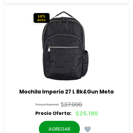
$35.990.
es:
$32.390.
10%
Mochila Imperia 27 L Bk&Gun Meta
$
27.990
El
$
25.190
precio
El
original
precio
AGREGAR