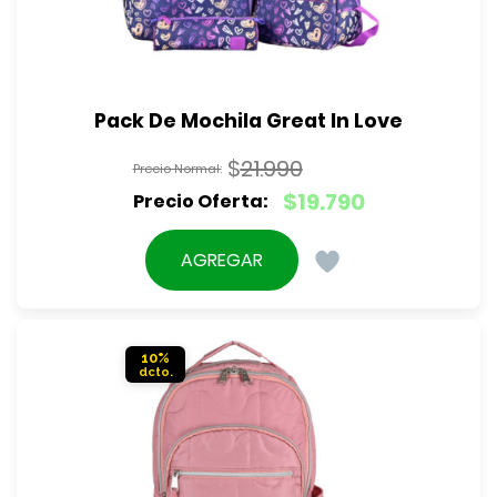
Pack De Mochila Great In Love
$
21.990
El
$
19.790
precio
El
original
precio
AGREGAR
era:
actual
$21.990.
es:
$19.790.
10%