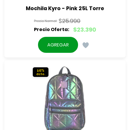
Mochila Kyro - Pink 25L Torre
$
25.990
El
$
23.390
precio
El
original
precio
AGREGAR
era:
actual
$25.990.
es:
$23.390.
10%