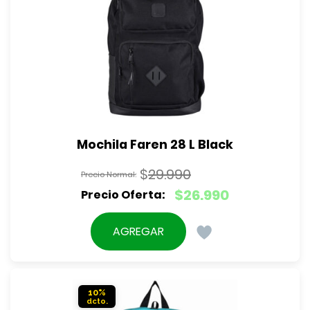
Mochila Faren 28 L Black
$
29.990
El
$
26.990
precio
El
original
precio
AGREGAR
era:
actual
$29.990.
es:
$26.990.
10%