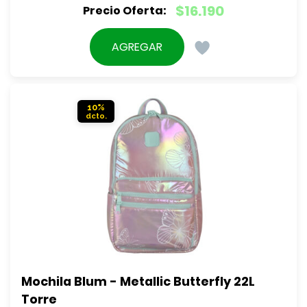
El
$
16.190
precio
El
original
precio
AGREGAR
era:
actual
$17.990.
es:
$16.190.
10%
Mochila Blum - Metallic Butterfly 22L 
Torre