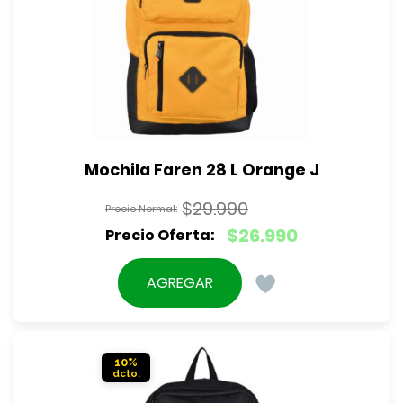
Mochila Faren 28 L Orange J
$
29.990
El
$
26.990
precio
El
original
precio
AGREGAR
era:
actual
$29.990.
es:
$26.990.
10%