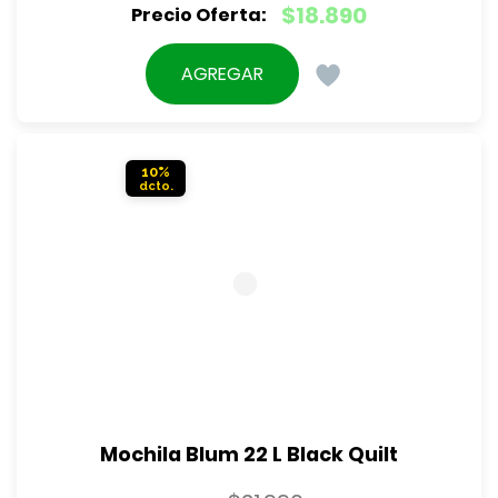
El
$
18.890
precio
El
original
precio
AGREGAR
era:
actual
$20.990.
es:
$18.890.
10%
Mochila Blum 22 L Black Quilt