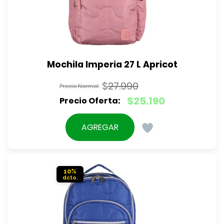
Mochila Imperia 27 L Apricot
$
27.990
El
$
25.190
precio
El
original
precio
AGREGAR
era:
actual
$27.990.
es:
$25.190.
10%