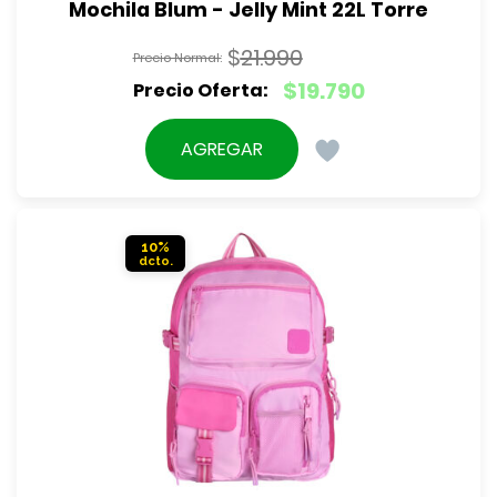
Mochila Blum - Jelly Mint 22L Torre
$
21.990
El
$
19.790
precio
El
original
precio
AGREGAR
era:
actual
$21.990.
es:
$19.790.
10%