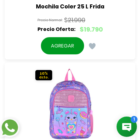
Mochila Coler 25 L Frida
$
21.990
El
$
19.790
precio
El
original
precio
AGREGAR
era:
actual
$21.990.
es:
$19.790.
10%