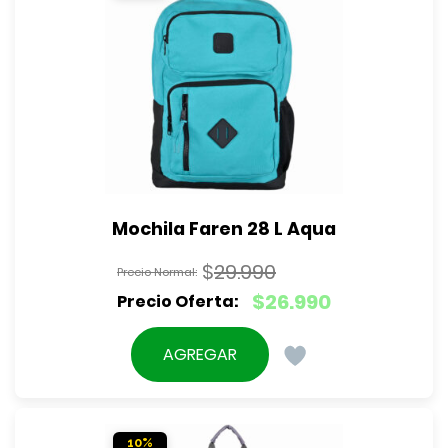
Mochila Faren 28 L Aqua
$
29.990
El
$
26.990
precio
El
original
precio
AGREGAR
era:
actual
$29.990.
es:
$26.990.
10%