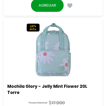
original
precio
AGREGAR
era:
actual
$25.990.
es:
$23.390.
10%
Mochila Glory - Jelly Mint Flower 20L 
Torre
$
17.990