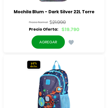
Mochila Blum - Dark Silver 22L Torre
$
21.990
El
$
19.790
precio
El
original
precio
AGREGAR
era:
actual
$21.990.
es:
$19.790.
10%