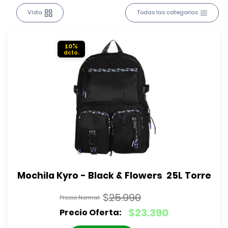
Vista
Todas las categorías
10%
Mochila Kyro - Black & Flowers  25L Torre
$
25.990
El
$
23.390
precio
El