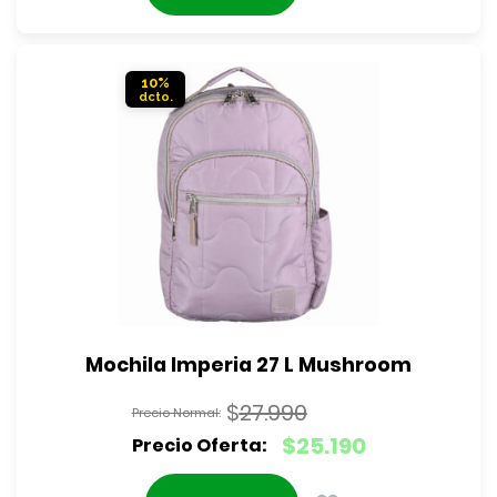
era:
actual
$27.990.
es:
$25.190.
10%
Mochila Imperia 27 L Mushroom
$
27.990
El
$
25.190
precio
El
original