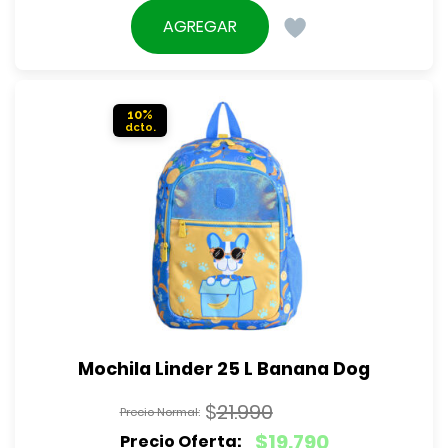
original
precio
AGREGAR
era:
actual
$21.990.
es:
$15.490.
10%
Mochila Linder 25 L Banana Dog
$
21.990
El
$
19.790