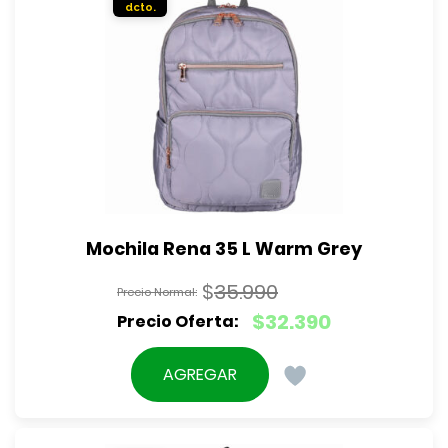
Mochila Rena 35 L Warm Grey
$
35.990
El
$
32.390
precio
El
original
precio
AGREGAR
era:
actual
$35.990.
es:
$32.390.