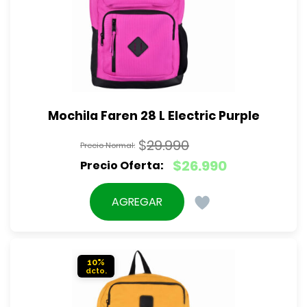
Mochila Faren 28 L Electric Purple
$
29.990
El
$
26.990
precio
El
original
precio
AGREGAR
era:
actual
$29.990.
es:
$26.990.
10%