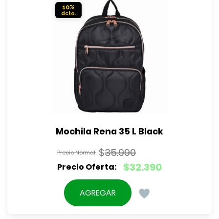
10%
Mochila Rena 35 L Black
$
35.990
El
$
32.390
precio
El
original
precio
AGREGAR
era:
actual
$35.990.
es: