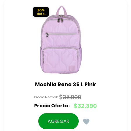
$32.390.
10%
Mochila Rena 35 L Pink
$
35.990
El
$
32.390
precio
El
original
precio
AGREGAR
era:
actual