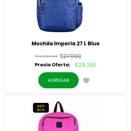
Mochila Imperia 27 L Blue
$
27.990
El
$
25.190
precio
El
original
precio
AGREGAR
era:
actual
$27.990.
es:
$25.190.
10%