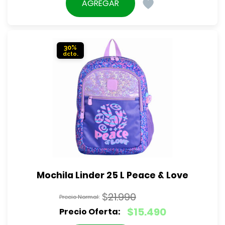
precio
AGREGAR
era:
actual
$27.990.
es:
$25.190.
30%
Mochila Linder 25 L Peace & Love
$
21.990
El
$
15.490
precio
El