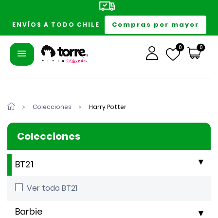
Compras por mayor
ENVÍOS A TODO CHILE
0
0
Colecciones
Harry Potter
Colecciones
BT21
Ver todo BT21
Barbie