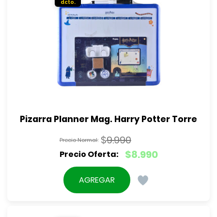
Pizarra Planner Mag. Harry Potter Torre
$
9.990
El
$
8.990
precio
El
original
precio
AGREGAR
era:
actual
$9.990.
es:
$8.990.