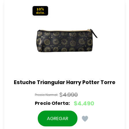
$9.790.
10%
Estuche Triangular Harry Potter Torre
$
4.990
El
$
4.490
precio
El
original
precio
AGREGAR
era:
actual