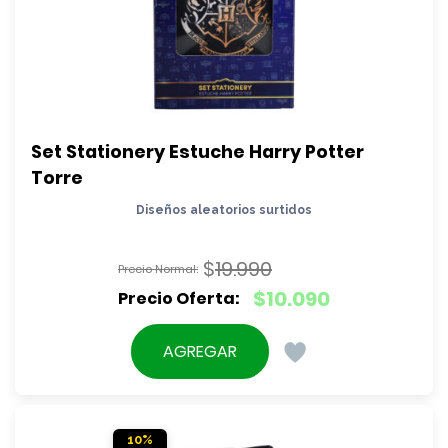
Set Stationery Estuche Harry Potter 
Torre
Diseños aleatorios surtidos
$
19.990
El
$
10.090
precio
El
original
precio
AGREGAR
era:
actual
$19.990.
es:
$10.090.
10%