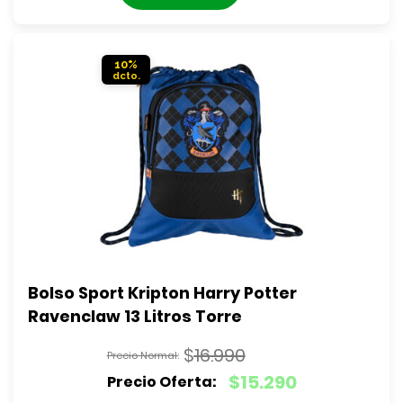
actual
$6.990.
es:
$6.290.
10%
Bolso Sport Kripton Harry Potter 
Ravenclaw 13 Litros Torre
$
16.990
El
$
15.290
precio