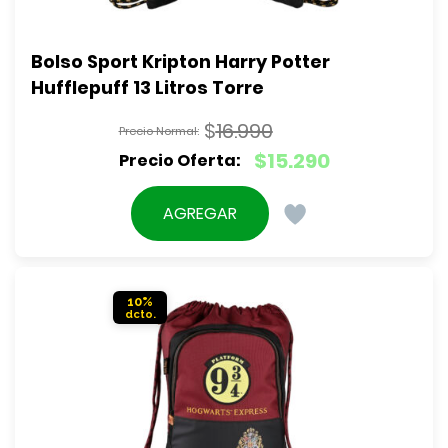
Bolso Sport Kripton Harry Potter 
Hufflepuff 13 Litros Torre
$
16.990
El
$
15.290
precio
El
original
precio
AGREGAR
era:
actual
$16.990.
es:
$15.290.
10%