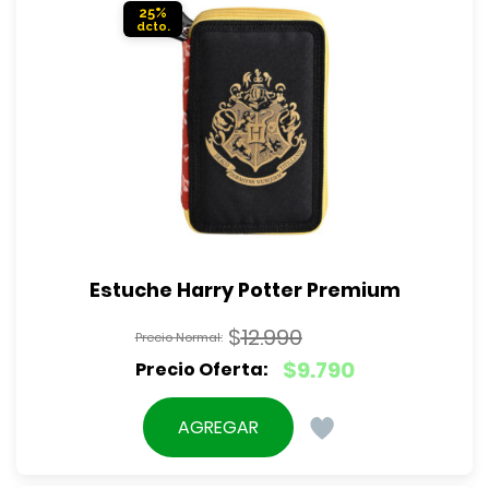
25%
Estuche Harry Potter Premium
$
12.990
El
$
9.790
precio
El
original
precio
AGREGAR
era:
actual
$12.990.
es: