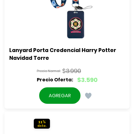
Lanyard Porta Credencial Harry Potter 
Navidad Torre
$
3.990
El
$
3.590
precio
El
original
precio
AGREGAR
era:
actual
$3.990.
es:
$3.590.
11%