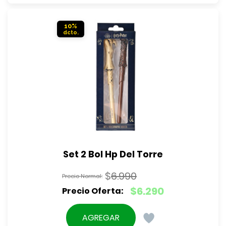
$3.990.
es:
$3.590.
10%
Set 2 Bol Hp Del Torre
$
6.990
El
$
6.290
precio
El
original
precio
AGREGAR
era: