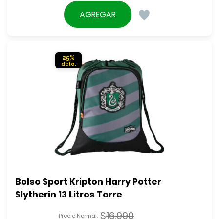
El
original
precio
AGREGAR
era:
actual
$16.990.
es:
$15.290.
25%
Bolso Sport Kripton Harry Potter 
Slytherin 13 Litros Torre
$
16.990