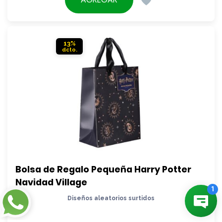
era:
actual
$2.490.
es:
$2.190.
13%
Bolsa de Regalo Pequeña Harry Potter 
Navidad Village
Diseños aleatorios surtidos