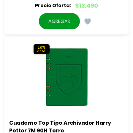
El
$
13.490
precio
El
original
precio
AGREGAR
era:
actual
$14.990.
es:
$13.490.
10%
Cuaderno Top Tipo Archivador Harry 
Potter 7M 90H Torre