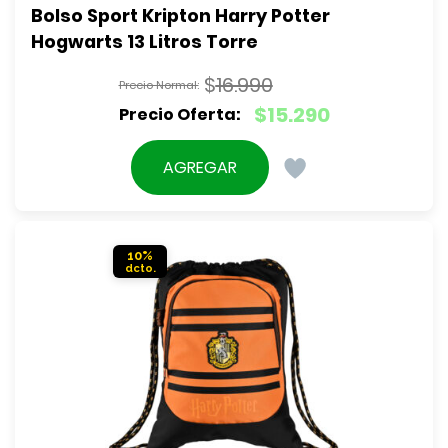
Bolso Sport Kripton Harry Potter 
Hogwarts 13 Litros Torre
$
16.990
El
$
15.290
precio
El
original
precio
AGREGAR
era:
actual
$16.990.
es:
$15.290.
10%