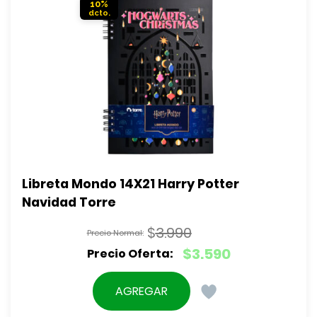
10%
Libreta Mondo 14X21 Harry Potter 
Navidad Torre
$
3.990
El
$
3.590
precio
El
original
precio
AGREGAR
era:
actual