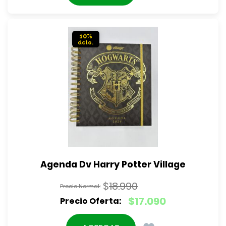
actual
$9.990.
es:
$8.990.
10%
Agenda Dv Harry Potter Village
$
18.990
El
$
17.090
precio
El
original