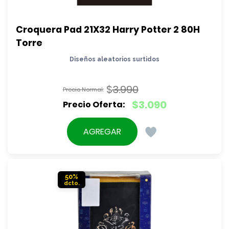
Croquera Pad 21X32 Harry Potter 2 80H 
Torre
Diseños aleatorios surtidos
$
3.990
El
$
3.090
precio
El
original
precio
AGREGAR
era:
actual
$3.990.
es:
$3.090.
50%