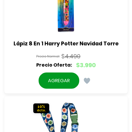
Lápiz 8 En 1 Harry Potter Navidad Torre
$
4.490
El
$
3.990
precio
El
original
precio
AGREGAR
era:
actual
$4.490.
es:
$3.990.
10%