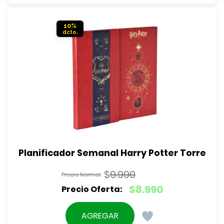
$4.990.
es:
$4.490.
10%
Planificador Semanal Harry Potter Torre
$
9.990
El
$
8.990
precio
El
original
precio
AGREGAR
era: