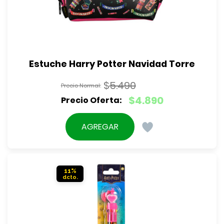
Estuche Harry Potter Navidad Torre
$
5.490
El
$
4.890
precio
El
original
precio
AGREGAR
era:
actual
$5.490.
es:
$4.890.
11%