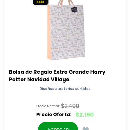
Bolsa de Regalo Extra Grande Harry 
Potter Navidad Village
Diseños aleatorios surtidos
$
2.490
El
$
2.190
precio
El
original
precio
AGREGAR