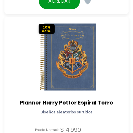
precio
AGREGAR
era:
actual
$18.990.
es:
$17.090.
10%
Planner Harry Potter Espiral Torre
Diseños aleatorios surtidos
$
14.990