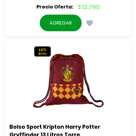
El
$
12.790
precio
El
original
precio
AGREGAR
era:
actual
$16.990.
es:
$12.790.
10%
Bolso Sport Kripton Harry Potter 
Gryffindor 13 Litros Torre