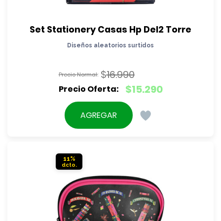
Set Stationery Casas Hp Del2 Torre
Diseños aleatorios surtidos
$
16.990
El
$
15.290
precio
El
original
precio
AGREGAR
era:
actual
$16.990.
es:
$15.290.
11%