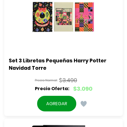
Set 3 Libretas Pequeñas Harry Potter 
Navidad Torre
$
3.490
El
$
3.090
precio
El
original
precio
AGREGAR
era:
actual
$3.490.
es:
$3.090.