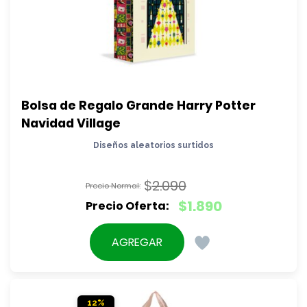
Bolsa de Regalo Grande Harry Potter 
Navidad Village
Diseños aleatorios surtidos
$
2.090
El
$
1.890
precio
El
original
precio
AGREGAR
era:
actual
$2.090.
es:
$1.890.
12%