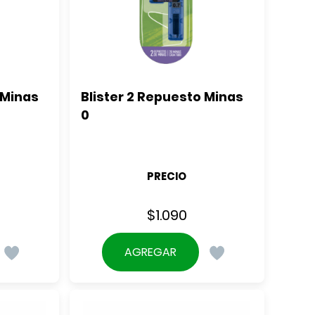
Minas 
Blister 2 Repuesto Minas 
0
PRECIO
$
1.090
AGREGAR