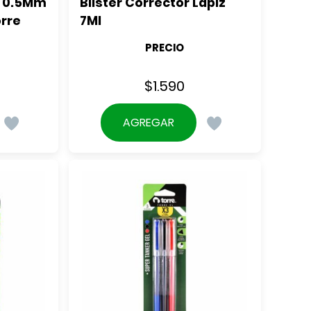
 0.5Mm 
Blister Corrector Lápiz 
orre
7Ml
PRECIO
$
1.590
AGREGAR