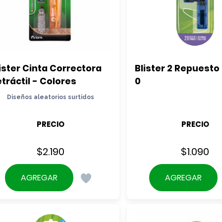
ister Cinta Correctora 
Blister 2 Repuesto 
tráctil - Colores
0
Diseños aleatorios surtidos
PRECIO
PRECIO
$
2.190
$
1.090
AGREGAR
AGREGAR