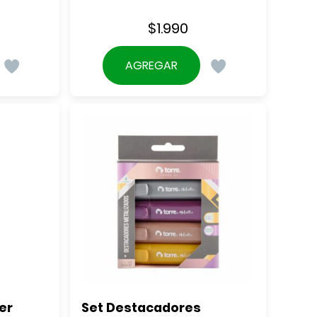
$
1.990
AGREGAR
r 
Set Destacadores 