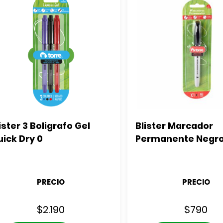
ister 3 Boligrafo Gel 
Blister Marcador 
ick Dry 0
Permanente Negr
PRECIO
PRECIO
$
2.190
$
790