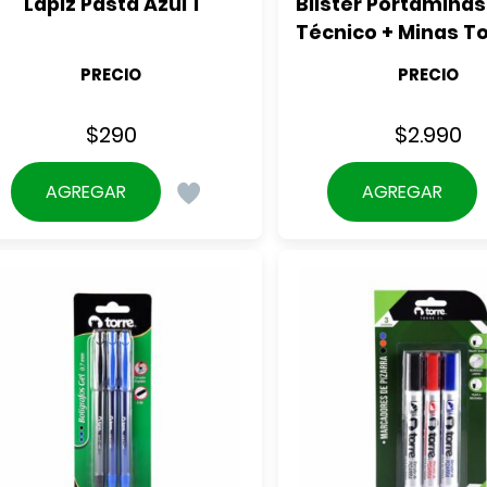
Lápiz Pasta Azul 1
Blister Portaminas
Técnico + Minas T
PRECIO
PRECIO
$
290
$
2.990
AGREGAR
AGREGAR