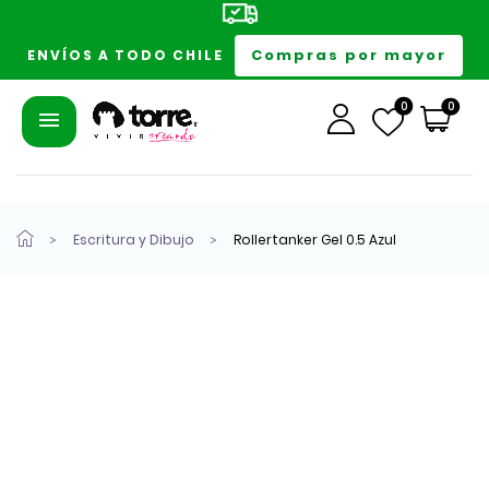
Compras por mayor
ENVÍOS A TODO CHILE
0
0
Escritura y Dibujo
Rollertanker Gel 0.5 Azul