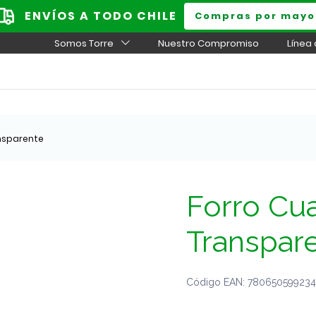
ENVÍOS A TODO CHILE
Compras por mayo
Somos Torre
Nuestro Compromiso
Línea
ansparente
Forro Cua
Transpar
Código EAN: 7806505992344