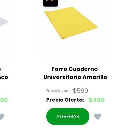
 
Forro Cuaderno 
F
nco
Universitario Amarillo
$
590
El
90
$
490
precio
El
original
precio
AGREGAR
era:
actual
$590.
es:
$490.