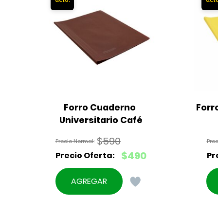
Forro Cuaderno 
Forr
Universitario Café
$
590
El
$
490
precio
El
original
precio
AGREGAR
era:
actual
$590.
es:
$490.