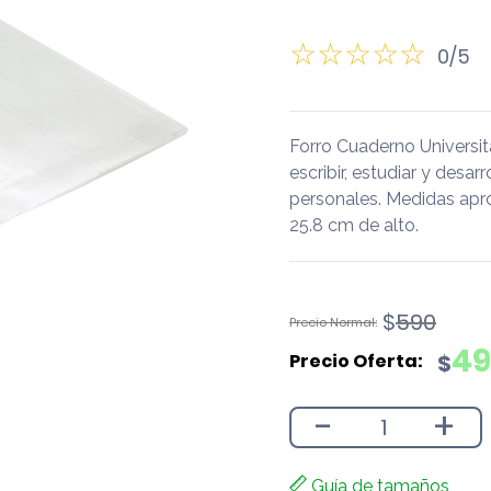
0/5
Forro Cuaderno Universi
escribir, estudiar y desar
personales. Medidas apr
25.8 cm de alto.
El
El
$
590
precio
precio
49
$
original
actual
era:
es:
-
+
$590.
$490.
Guía de tamaños