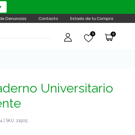
r
 de Denuncias
Contacto
Estado de tu Compra
0
0
derno Universitario
ente
 | SKU: 21905