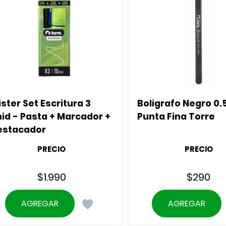
ister Set Escritura 3 
Boligrafo Negro 0.
id - Pasta + Marcador + 
Punta Fina Torre
estacador
PRECIO
PRECIO
$
1.990
$
290
AGREGAR
AGREGAR