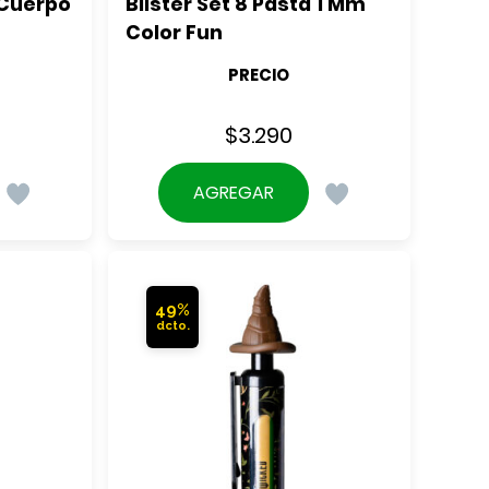
Cuerpo 
Blister Set 8 Pasta 1 Mm 
Color Fun
PRECIO
$
3.290
AGREGAR
49%