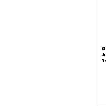
Bl
Un
D