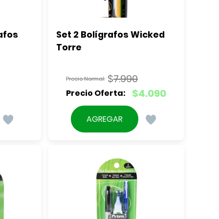
afos 
Set 2 Bolígrafos Wicked 
Torre
$
7.990
El
$
4.090
precio
El
original
precio
AGREGAR
era:
actual
$7.990.
es:
$4.090.