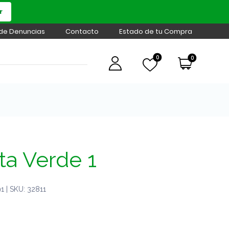
r
 de Denuncias
Contacto
Estado de tu Compra
0
0
ta Verde 1
 | SKU: 32811