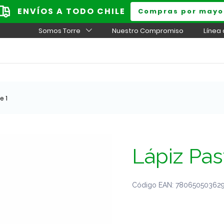
ENVÍOS A TODO CHILE
Compras por mayo
Somos Torre
Nuestro Compromiso
Línea
e 1
Lápiz Pas
Código EAN: 7806505036291