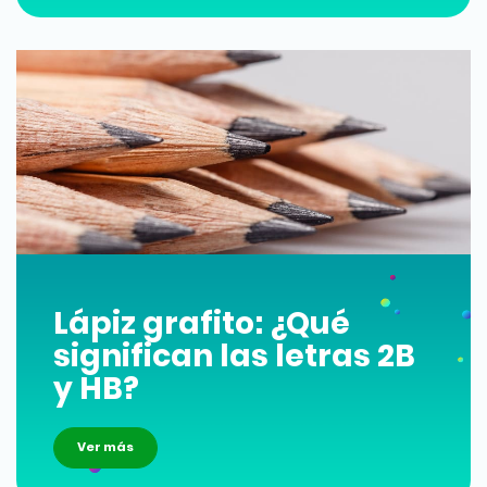
Lápiz grafito: ¿Qué
significan las letras 2B
y HB?
Ver más