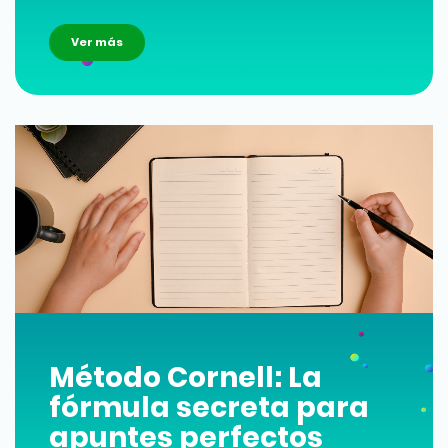
Ver más
Método Cornell: La
fórmula secreta para
apuntes perfectos