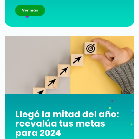
Ver más
Llegó la mitad del año:
reevalúa tus metas
para 2024