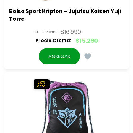
Bolso Sport Kripton - Jujutsu Kaisen Yuji 
Torre
$
16.990
El
$
15.290
precio
El
original
precio
AGREGAR
era:
actual
$16.990.
es:
$15.290.
10%