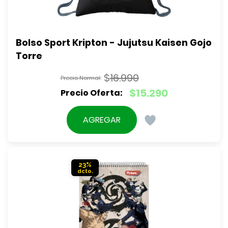
Bolso Sport Kripton - Jujutsu Kaisen Gojo 
Torre
$
16.990
El
$
15.290
precio
El
original
precio
AGREGAR
era:
actual
$16.990.
es:
$15.290.
23%