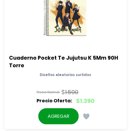
Cuaderno Pocket Te Jujutsu K 5Mm 90H 
Torre
Diseños aleatorios surtidos
$
1.590
El
$
1.390
precio
El
original
precio
AGREGAR
era:
actual
$1.590.
es: