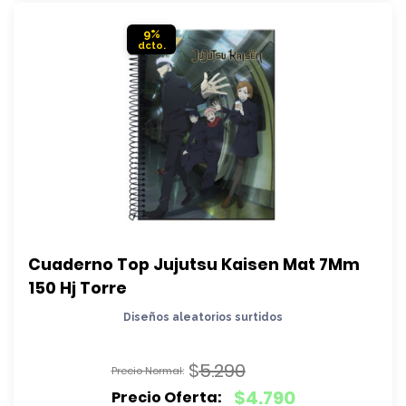
$1.390.
9%
Cuaderno Top Jujutsu Kaisen Mat 7Mm 
150 Hj Torre
Diseños aleatorios surtidos
$
5.290
El
$
4.790