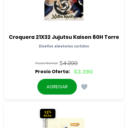
Croquera 21X32 Jujutsu Kaisen 80H Torre
Diseños aleatorios surtidos
$
4.390
El
$
3.390
precio
El
original
precio
AGREGAR
era:
actual
$4.390.
es:
$3.390.
13%