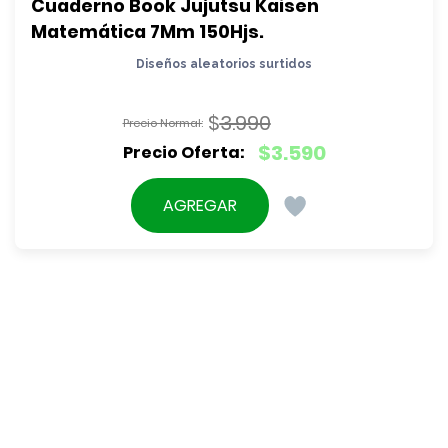
Cuaderno Book Jujutsu Kaisen 
Matemática 7Mm 150Hjs.
Diseños aleatorios surtidos
$
3.990
El
$
3.590
precio
El
original
precio
AGREGAR
era:
actual
$3.990.
es:
$3.590.