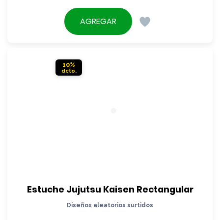
precio
El
original
precio
AGREGAR
era:
actual
$5.290.
es:
$4.790.
10%
Estuche Jujutsu Kaisen Rectangular
Diseños aleatorios surtidos