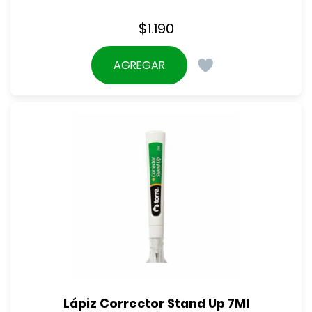
$
1.190
AGREGAR
Lápiz Corrector Stand Up 7Ml