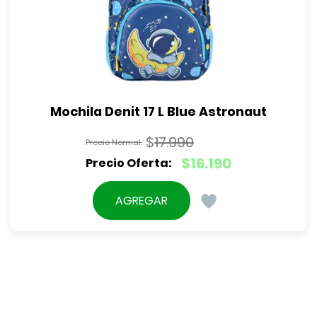
Mochila Denit 17 L Blue Astronaut
$
17.990
El
$
16.190
precio
El
original
precio
AGREGAR
era:
actual
$17.990.
es:
$16.190.