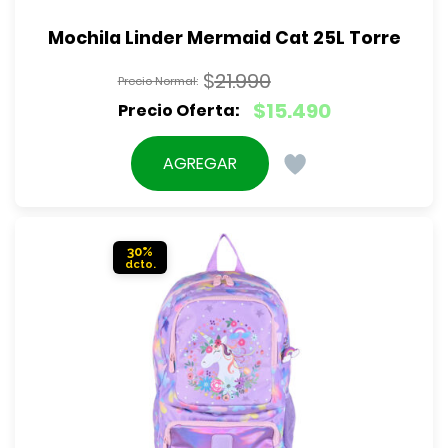
Mochila Linder Mermaid Cat 25L Torre
$
21.990
El
$
15.490
precio
El
original
precio
AGREGAR
era:
actual
$21.990.
es:
$15.490.
30%