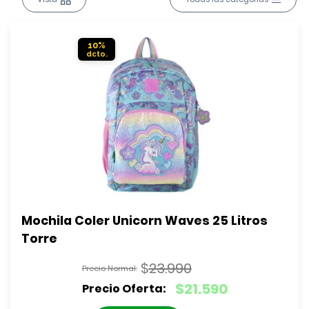
10%
Mochila Coler Unicorn Waves 25 Litros 
Torre
$
23.990
El
$
21.590
precio
El