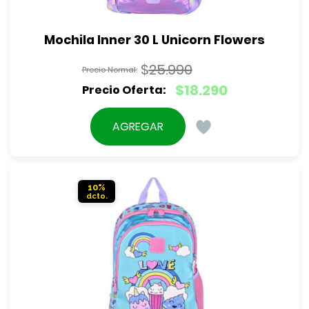
Mochila Inner 30 L Unicorn Flowers
$
25.990
El
$
18.290
precio
El
original
precio
AGREGAR
era:
actual
$25.990.
es:
$18.290.
10%