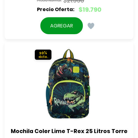
$
21.990
El
$
19.790
precio
El
original
precio
AGREGAR
era:
actual
$21.990.
es:
$19.790.
10%
Mochila Coler Lime T-Rex 25 Litros Torre