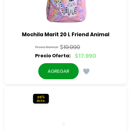
Mochila Marit 20 L Friend Animal
$
19.990
El
$
17.990
precio
El
original
precio
AGREGAR
era:
actual
$19.990.
es:
$17.990.
10%