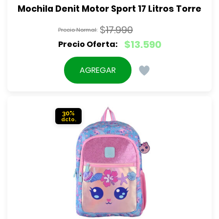
Mochila Denit Motor Sport 17 Litros Torre
$
17.990
El
$
13.590
precio
El
original
precio
AGREGAR
era:
actual
$17.990.
es:
$13.590.
30%