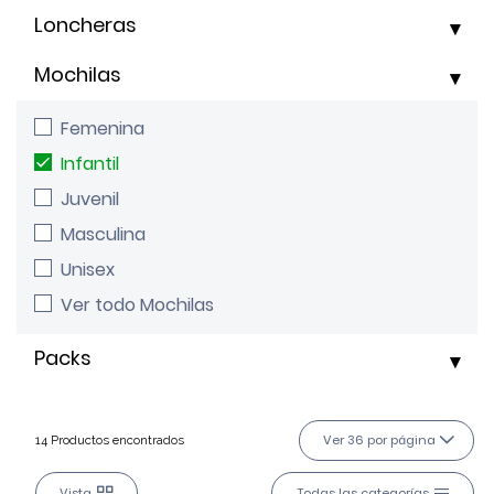
Loncheras
Mochilas
Femenina
Infantil
Juvenil
Masculina
Unisex
Ver todo Mochilas
Packs
Ver 36 por página
14 Productos encontrados
Vista
Todas las categorías