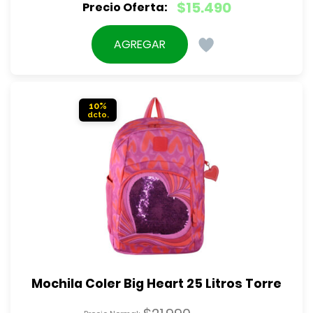
El
$
15.490
precio
El
original
precio
AGREGAR
era:
actual
$21.990.
es:
$15.490.
10%
Mochila Coler Big Heart 25 Litros Torre