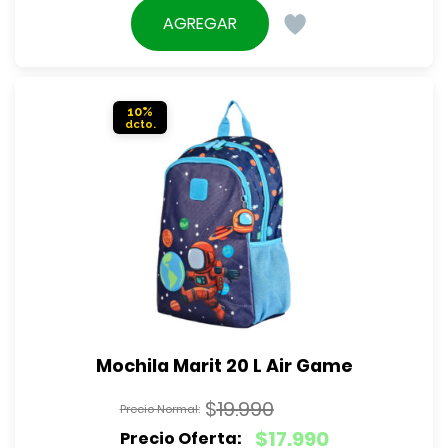
original
precio
AGREGAR
era:
actual
$23.990.
es:
$21.590.
10%
Mochila Marit 20 L Air Game
$
19.990
El
$
17.990