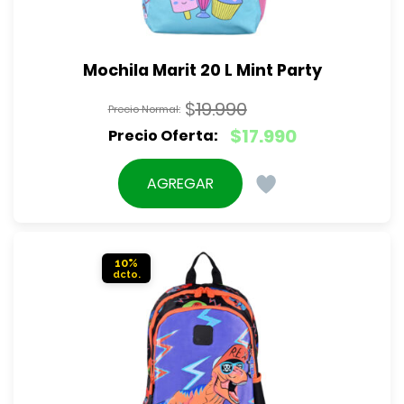
Mochila Marit 20 L Mint Party
$
19.990
El
$
17.990
precio
El
original
precio
AGREGAR
era:
actual
$19.990.
es:
$17.990.
10%