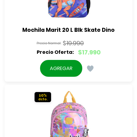
Mochila Marit 20 L Blk Skate Dino
$
19.990
El
$
17.990
precio
El
original
precio
AGREGAR
era:
actual
$19.990.
es:
$17.990.
10%