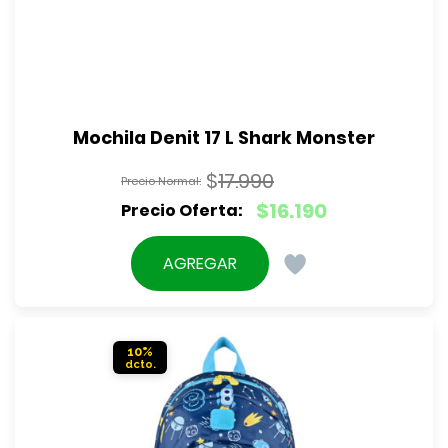
Mochila Denit 17 L Shark Monster
$
17.990
El
$
16.190
precio
El
original
precio
AGREGAR
era:
actual
$17.990.
es:
$16.190.
10%