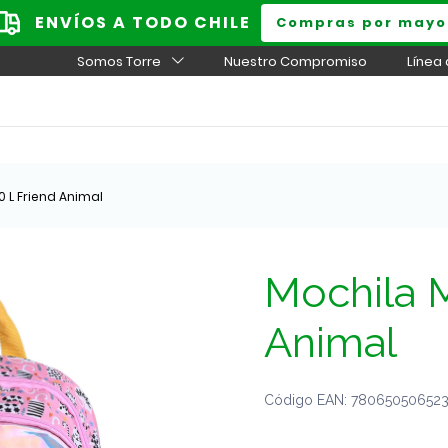
ENVÍOS A TODO CHILE
Compras por mayo
Somos Torre
Nuestro Compromiso
Línea
0 L Friend Animal
Mochila M
Animal
Código EAN: 7806505065239