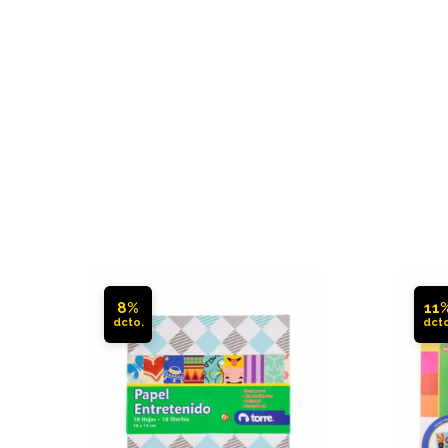
8%
11