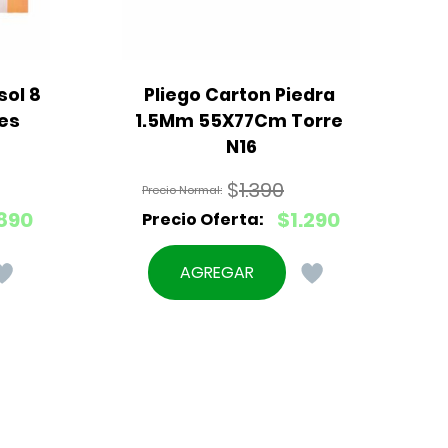
ol 8 
Pliego Carton Piedra 
res
1.5Mm 55X77Cm Torre 
N16
$
1.390
El
890
$
1.290
precio
El
original
precio
AGREGAR
era:
actual
$1.390.
es:
$1.290.