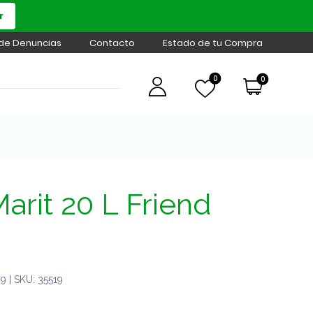
r
 de Denuncias
Contacto
Estado de tu Compra
0
0
arit 20 L Friend
 | SKU: 35519