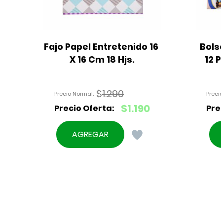
Fajo Papel Entretenido 16 
Bols
X 16 Cm 18 Hjs.
12 
$
1.290
El
$
1.190
precio
El
original
precio
AGREGAR
era:
actual
$1.290.
es:
$1.190.