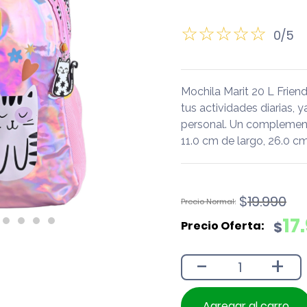
0/5
Mochila Marit 20 L Frie
tus actividades diarias, y
personal. Un complement
11.0 cm de largo, 26.0 c
El
El
$
19.990
precio
precio
17
$
original
actual
era:
es:
-
+
$19.990.
$17.990.
Agregar al carro