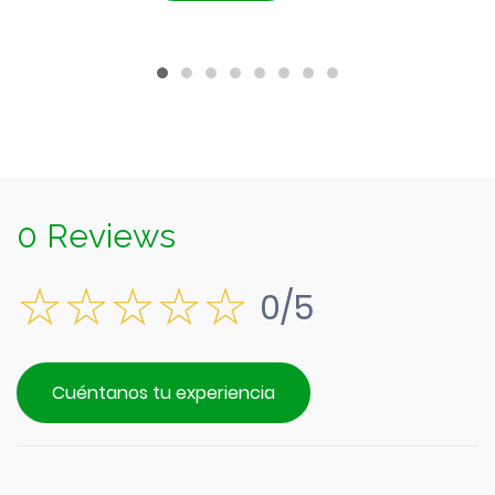
$1.390.
es:
$1.290.
0 Reviews
0/5
Cuéntanos tu experiencia