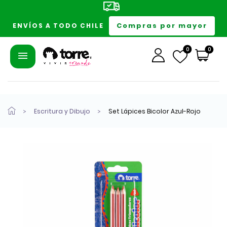
Compras por mayor
ENVÍOS A TODO CHILE
0
0
Escritura y Dibujo
Set Lápices Bicolor Azul-Rojo