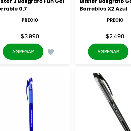
ister 3 Boligrafo Fun Gel 
Blister Bolígrafo Ge
rrable 0.7
Borrables X2 Azul
PRECIO
PRECIO
$
3.990
$
2.490
AGREGAR
AGREGAR