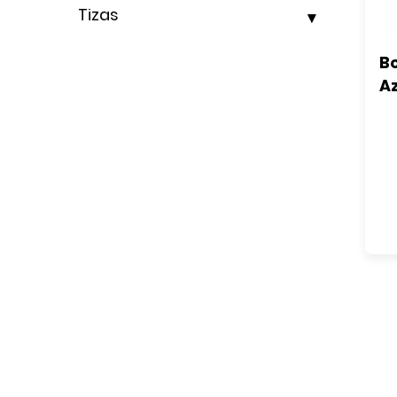
Tizas
Bo
Az