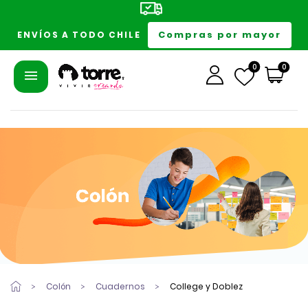
Compras por mayor
ENVÍOS A TODO CHILE
0
0
Colón
Cuadernos
College y Doblez