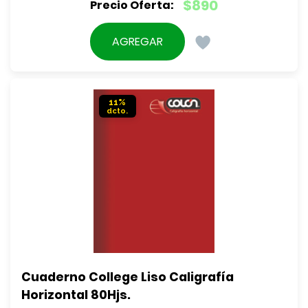
El
$
890
precio
El
original
precio
AGREGAR
era:
actual
$990.
es:
$890.
11%
Cuaderno College Liso Caligrafía 
Horizontal 80Hjs.