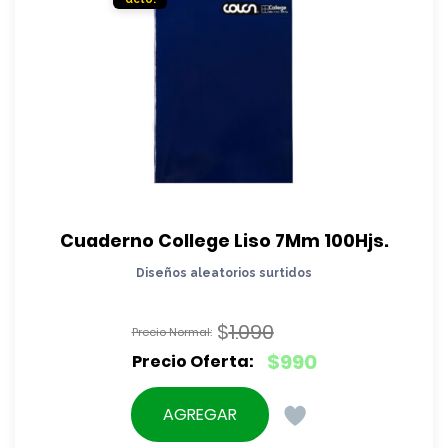
Cuaderno College Liso 7Mm 100Hjs.
Diseños aleatorios surtidos
$
1.090
El
$
990
precio
El
original
precio
AGREGAR
era:
actual