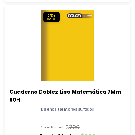
$690.
es:
$590.
13%
Cuaderno Doblez Liso Matemática 7Mm 
60H
Diseños aleatorios surtidos
$
790
El