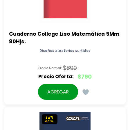
Cuaderno College Liso Matemática 5Mm 
80Hjs.
Diseños aleatorios surtidos
$
890
El
$
790
precio
El
original
precio
AGREGAR
era:
actual
$890.
es:
$790.
14%