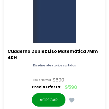
Cuaderno Doblez Liso Matemática 7Mm 
40H
Diseños aleatorios surtidos
$
690
El
$
590
precio
El
original
precio
AGREGAR
era:
actual