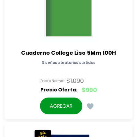
Cuaderno College Liso 5Mm 100H
Diseños aleatorios surtidos
$
1.090
El
$
990
precio
El
original
precio
AGREGAR
era:
actual
$1.090.
es:
$990.
9%