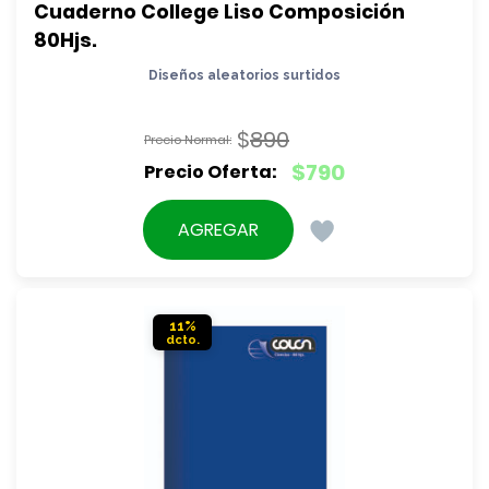
Cuaderno College Liso Composición 
80Hjs.
Diseños aleatorios surtidos
$
890
El
$
790
precio
El
original
precio
AGREGAR
era:
actual
$890.
es:
$790.
11%