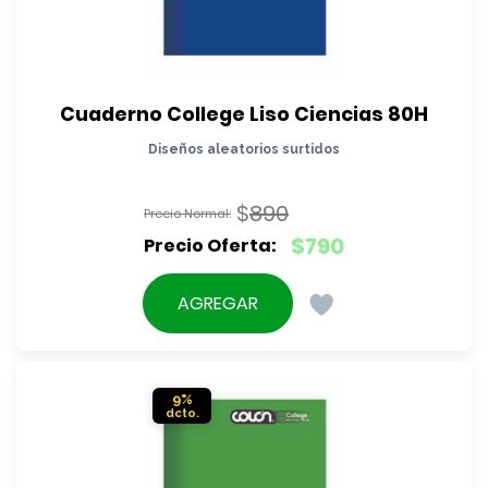
Cuaderno College Liso Ciencias 80H
Diseños aleatorios surtidos
$
890
El
$
790
precio
El
original
precio
AGREGAR
era:
actual
$890.
es:
$790.
9%