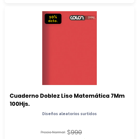
$1.090.
es:
$990.
10%
Cuaderno Doblez Liso Matemática 7Mm 
100Hjs.
Diseños aleatorios surtidos
$
990