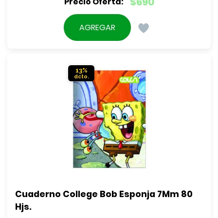
$
690
precio
El
original
precio
AGREGAR
era:
actual
$790.
es:
$690.
13%
Cuaderno College Bob Esponja 7Mm 80 
Hjs.