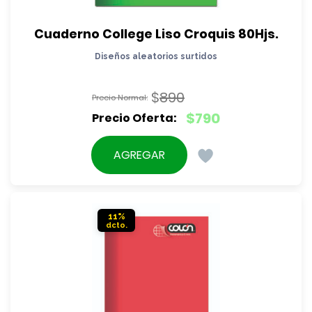
Cuaderno College Liso Croquis 80Hjs.
Diseños aleatorios surtidos
$
890
El
$
790
precio
El
original
precio
AGREGAR
era:
actual
$890.
es:
$790.
11%