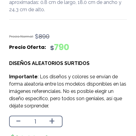
aproximadas: 0.8 cm de largo, 18.0 cm de ancho y
24.3 cm de alto.
El
El
$
890
precio
precio
790
$
original
actual
era:
es:
DISEÑOS ALEATORIOS SURTIDOS
$890.
$790.
Importante
: Los diseños y colores se envían de
forma aleatoria entre los modelos disponibles en las
imágenes referenciales. No es posible elegir un
diseño específico, pero todos son geniales, así que
déjate sorprender.
-
+