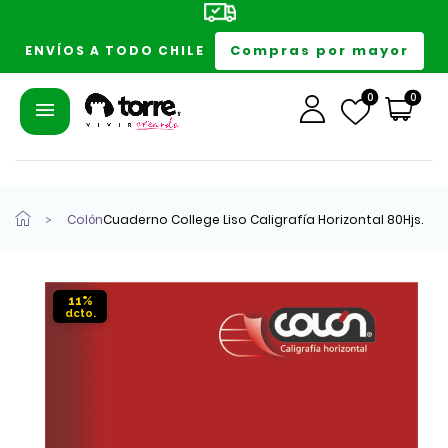
Compras por mayor
ENVÍOS A TODO CHILE
0
0
Colón
Cuaderno College Liso Caligrafía Horizontal 80Hjs.
11%