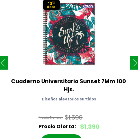
13%
Cuaderno Universitario Sunset 7Mm 100 
Hjs.
Diseños aleatorios surtidos
$
1.590
El
$
1.390
precio
El