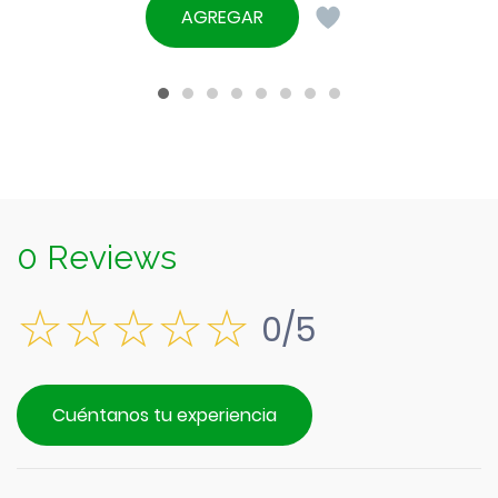
original
precio
AGREGAR
era:
actual
$1.590.
es:
$1.390.
0 Reviews
0/5
Cuéntanos tu experiencia