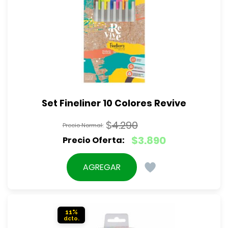
Set Fineliner 10 Colores Revive
$
4.290
El
$
3.890
precio
El
original
precio
AGREGAR
era:
actual
$4.290.
es:
$3.890.
11%