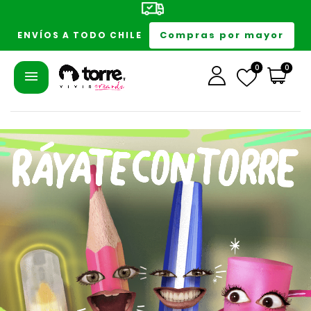
Compras por mayor
ENVÍOS A TODO CHILE
0
0