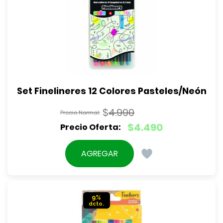
Set Finelineres 12 Colores Pasteles/Neón
$
4.990
El
$
4.490
precio
El
original
precio
AGREGAR
era:
actual
$4.990.
es:
$4.490.
9%