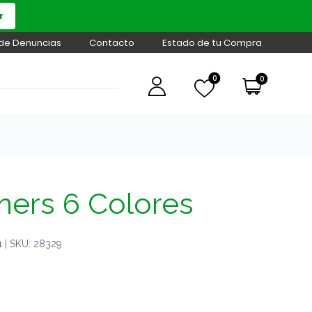
r
 de Denuncias
Contacto
Estado de tu Compra
0
0
iners 6 Colores
 | SKU: 28329