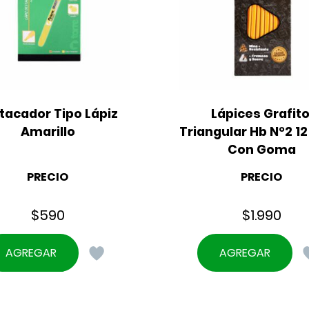
tacador Tipo Lápiz 
Lápices Grafito
Amarillo
Triangular Hb N°2 12 
Con Goma
PRECIO
PRECIO
$
590
$
1.990
AGREGAR
AGREGAR