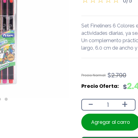
0/5
Set Fineliners 6 Colore
actividades diarias, ya se
Un complemento práctico
largo, 6.0 cm de ancho y 
El
El
$
2.790
precio
precio
2.
$
original
actual
era:
es:
-
+
$2.790.
$2.490.
Agregar al carro