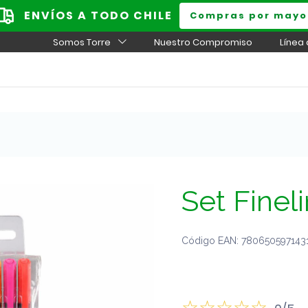
ENVÍOS A TODO CHILE
Compras por mayo
Somos Torre
Nuestro Compromiso
Línea
Set Finel
Código EAN: 7806505971431