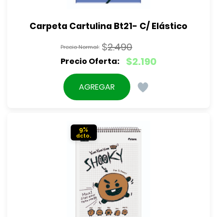
Carpeta Cartulina Bt21- C/ Elástico
$
2.490
El
$
2.190
precio
El
original
precio
AGREGAR
era:
actual
$2.490.
es:
$2.190.
9%