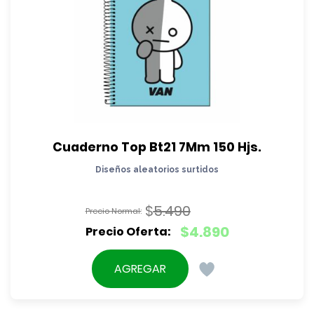
Cuaderno Top Bt21 7Mm 150 Hjs.
Diseños aleatorios surtidos
$
5.490
El
$
4.890
precio
El
original
precio
AGREGAR
era:
actual
$5.490.
es: