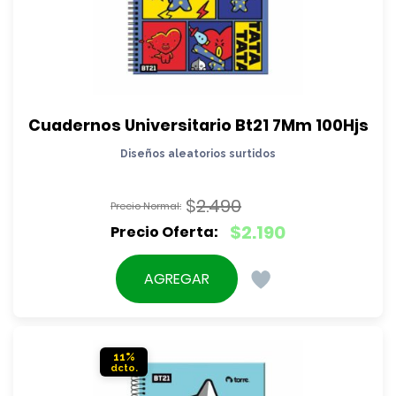
Cuadernos Universitario Bt21 7Mm 100Hjs
Diseños aleatorios surtidos
$
2.490
El
$
2.190
precio
El
original
precio
AGREGAR
era:
actual
$2.490.
es:
$2.190.
11%