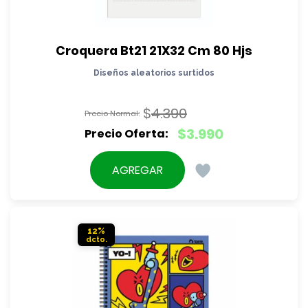
Croquera Bt21 21X32 Cm 80 Hjs
Diseños aleatorios surtidos
$
4.390
El
$
3.990
precio
El
original
precio
AGREGAR
era:
actual
$4.390.
es:
$3.990.
12%