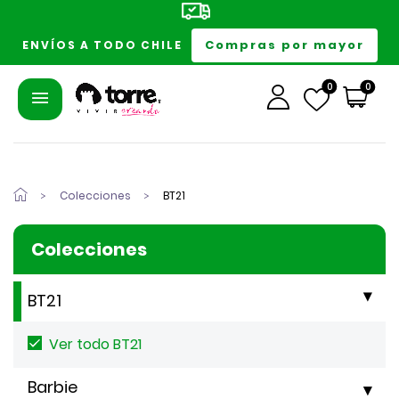
Compras por mayor
ENVÍOS A TODO CHILE
0
0
Colecciones
BT21
Colecciones
BT21
Ver todo BT21
Barbie