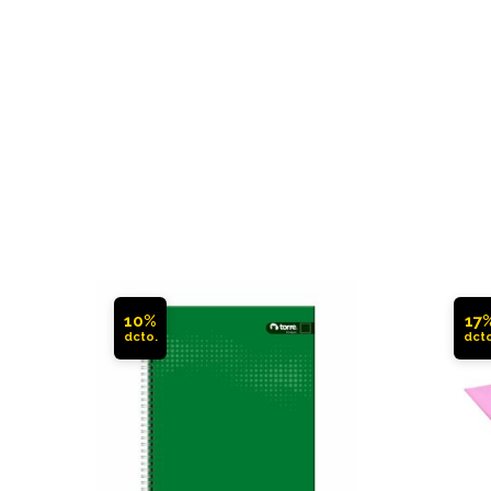
10%
17