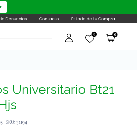
r
 de Denuncias
Contacto
Estado de tu Compra
0
0
 Universitario Bt21
Hjs
 | SKU: 31194