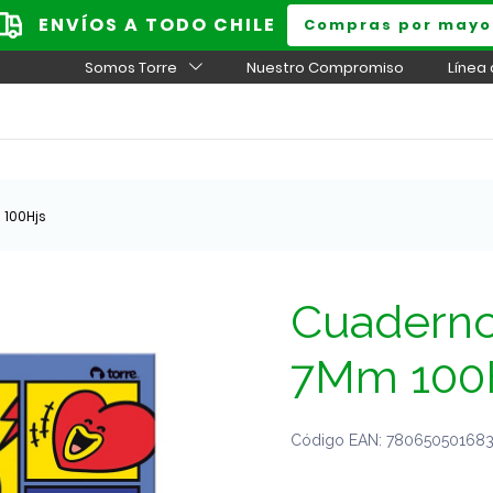
ENVÍOS A TODO CHILE
Compras por mayo
Somos Torre
Nuestro Compromiso
Línea
 100Hjs
Cuadernos
7Mm 100
Código EAN: 7806505016835