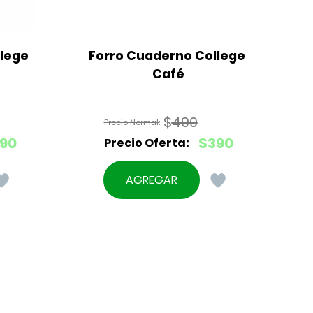
lege 
Forro Cuaderno College 
F
Café
$
490
El
90
$
390
precio
El
original
precio
AGREGAR
era:
actual
$490.
es:
$390.