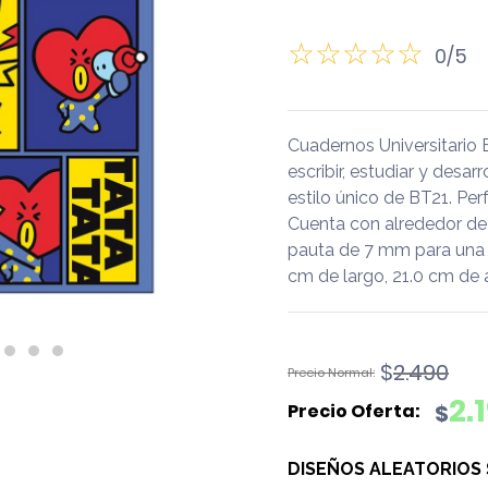
0/5
Cuadernos Universitario
escribir, estudiar y desar
estilo único de BT21. Per
Cuenta con alrededor de 
pauta de 7 mm para una 
cm de largo, 21.0 cm de 
El
El
$
2.490
precio
precio
2.
$
original
actual
era:
es:
DISEÑOS ALEATORIOS
$2.490.
$2.190.