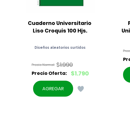
Cuaderno Universitario 
Liso Croquis 100 Hjs.
Un
Diseños aleatorios surtidos
$
1.990
El
$
1.790
precio
El
original
precio
AGREGAR
era:
actual
$1.990.
es:
$1.790.