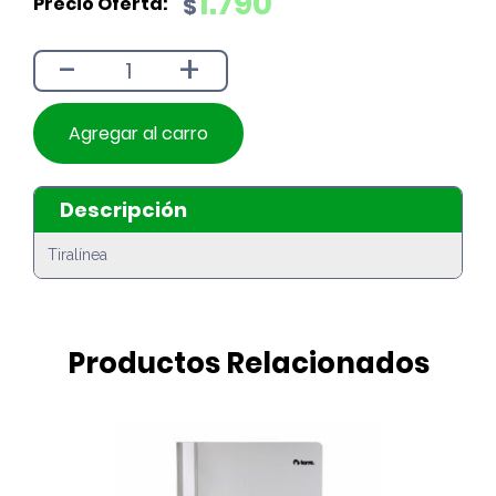
1.790
$
original
actual
era:
es:
-
+
$1.990.
$1.790.
Agregar al carro
Descripción
Tiralínea
Productos Relacionados