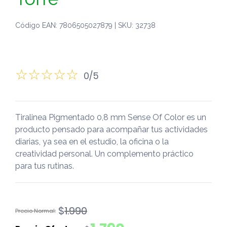
Código EAN: 7806505027879 | SKU: 32738
0/5
Tiralinea Pigmentado 0,8 mm Sense Of Color es un
producto pensado para acompañar tus actividades
diarias, ya sea en el estudio, la oficina o la
creatividad personal. Un complemento práctico
para tus rutinas.
El
El
$
1.990
precio
precio