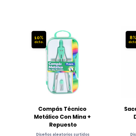
10%
8
Compás Técnico 
Sac
Metálico Con Mina + 
Repuesto
Diseños aleatorios surtidos
Di