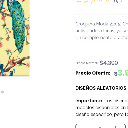
0/5
Croquera Moda 21x32 Cm
actividades diarias, ya se
Un complemento práctico
El
El
$
4.390
precio
precio
3.
$
original
actual
era:
es:
DISEÑOS ALEATORIOS
$4.390.
$3.990.
Importante
: Los diseño
modelos disponibles en l
diseño específico, pero t