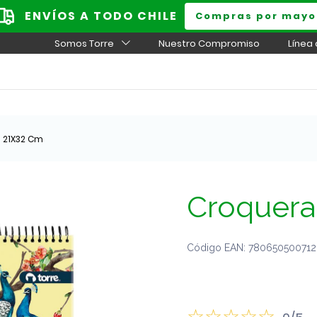
ENVÍOS A TODO CHILE
Compras por mayo
Somos Torre
Nuestro Compromiso
Línea
 21X32 Cm
Croquera
Código EAN: 7806505007123