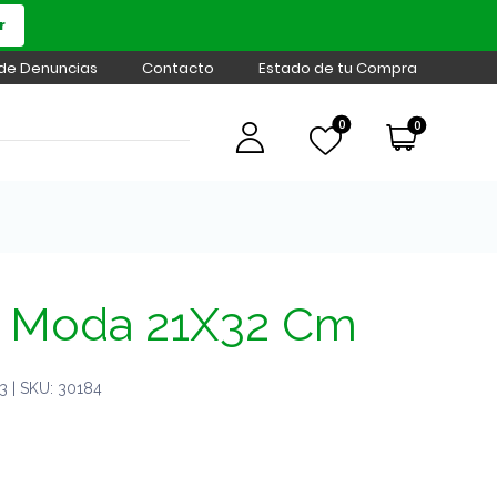
r
 de Denuncias
Contacto
Estado de tu Compra
0
0
 Moda 21X32 Cm
 | SKU: 30184