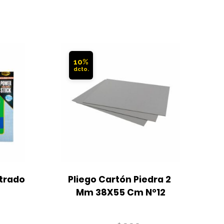
10%
trado 
Pliego Cartón Piedra 2 
B
Mm 38X55 Cm N°12