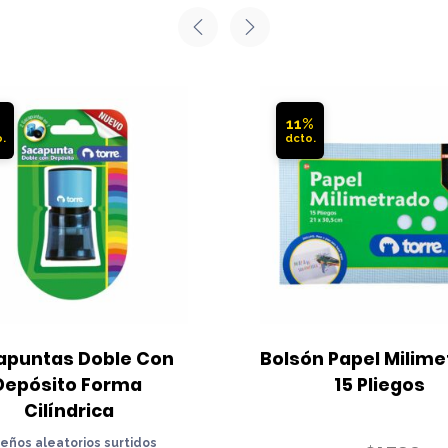
%
11%
apuntas Doble Con 
Bolsón Papel Milime
Depósito Forma 
15 Pliegos
Cilíndrica
seños aleatorios surtidos