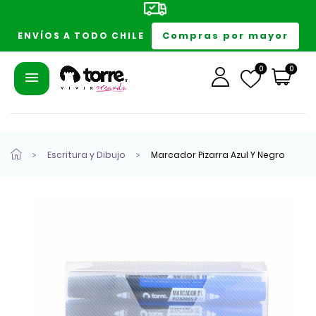
Compras por mayor
ENVÍOS A TODO CHILE
0
0
Escritura y Dibujo
Marcador Pizarra Azul Y Negro