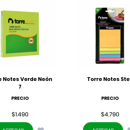
e Notes Verde Neón 
Torre Notes St
7
PRECIO
PRECIO
$
1.490
$
4.790