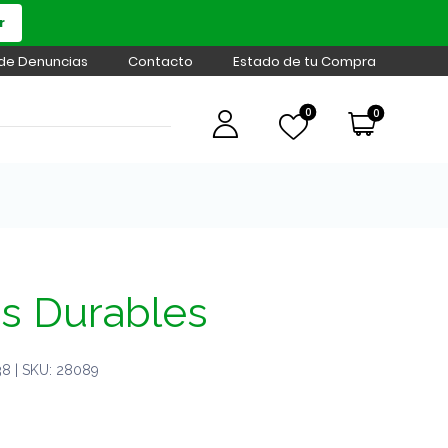
r
 de Denuncias
Contacto
Estado de tu Compra
0
0
as Durables
8 | SKU: 28089