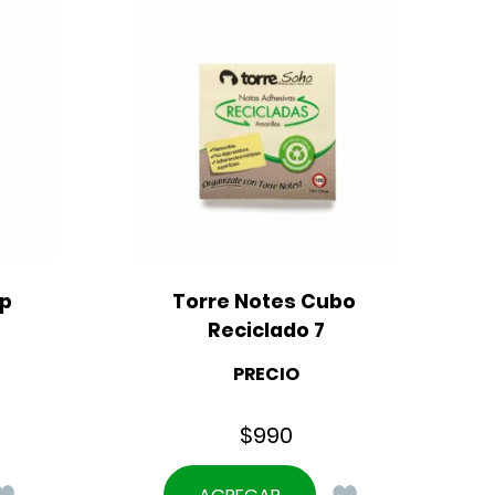
ep
Torre Notes Cubo 
B
Reciclado 7
PRECIO
$
990