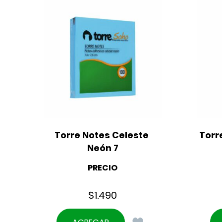
Torre Notes Celeste 
Torr
Neón 7
PRECIO
$
1.490