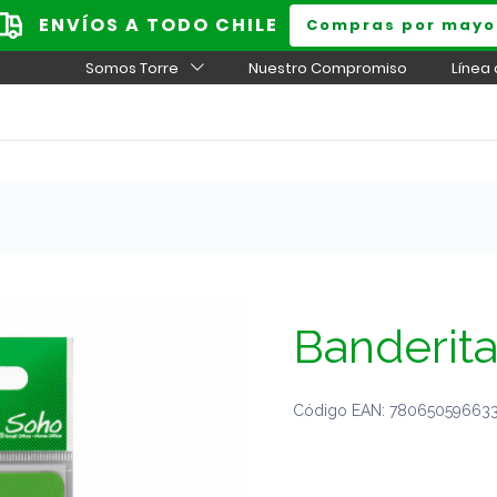
ENVÍOS A TODO CHILE
Compras por mayo
Somos Torre
Nuestro Compromiso
Línea
Banderit
Código EAN: 780650596633