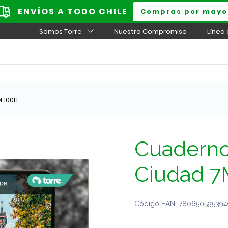
ENVÍOS A TODO CHILE
Compras por mayo
Somos Torre
Nuestro Compromiso
Línea
M 100H
Cuaderno 
Ciudad 7
Código EAN: 7806505953949