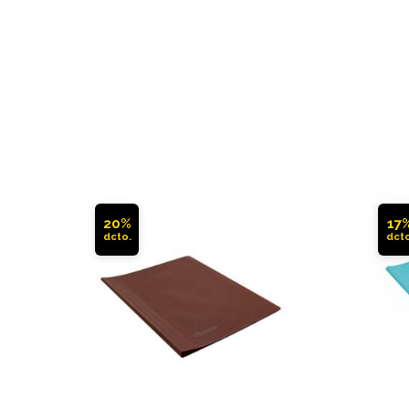
20%
17