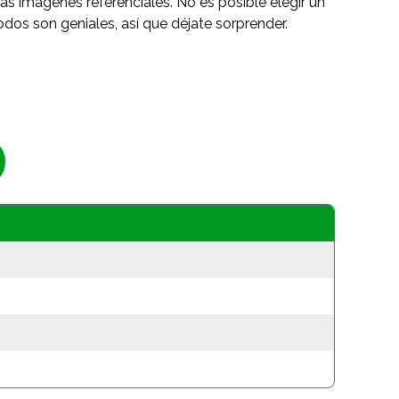
as imágenes referenciales. No es posible elegir un
odos son geniales, así que déjate sorprender.