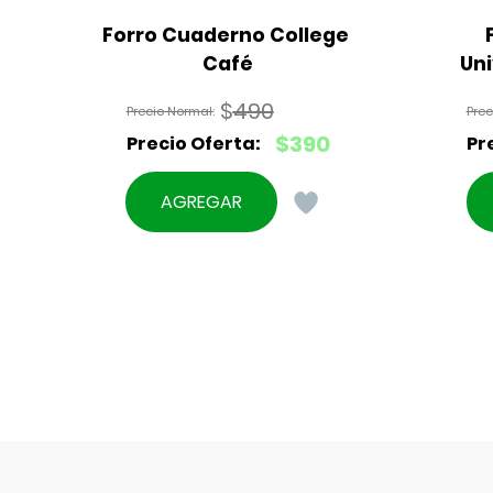
Forro Cuaderno College 
Café
Uni
$
490
El
$
390
precio
El
original
precio
AGREGAR
era:
actual
$490.
es:
$390.