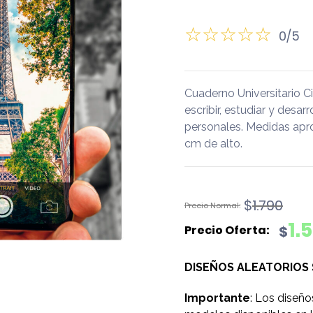
0/5
Cuaderno Universitario 
escribir, estudiar y desar
personales. Medidas apro
cm de alto.
El
El
$
1.790
precio
precio
1.
$
original
actual
era:
es:
DISEÑOS ALEATORIOS
$1.790.
$1.590.
Importante
: Los diseño