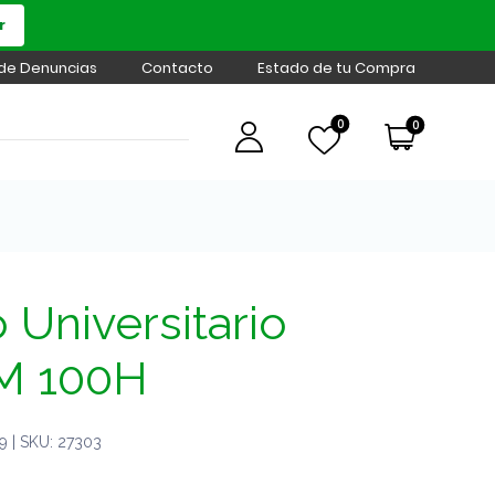
r
 de Denuncias
Contacto
Estado de tu Compra
0
0
Universitario
M 100H
 | SKU: 27303