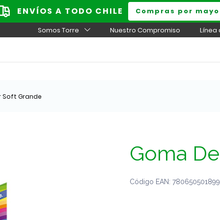
ENVÍOS A TODO CHILE
Compras por mayo
Somos Torre
Nuestro Compromiso
Línea
 Soft Grande
Goma De 
Código EAN: 7806505018990