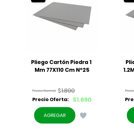
Pliego Cartón Piedra 1 
Pli
Mm 77X110 Cm N°25
1.2
$
1.890
El
$
1.690
precio
El
original
precio
AGREGAR
era:
actual
$1.890.
es: