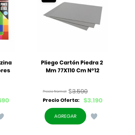
ina 
Pliego Cartón Piedra 2 
ores
Mm 77X110 Cm N°12
$
3.590
El
690
$
3.190
precio
El
original
precio
AGREGAR
era:
actual
$3.590.
es: