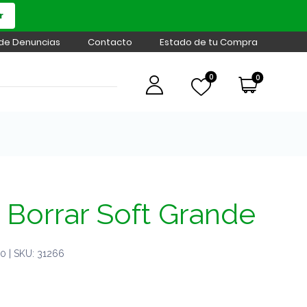
r
 de Denuncias
Contacto
Estado de tu Compra
0
0
Borrar Soft Grande
 | SKU: 31266