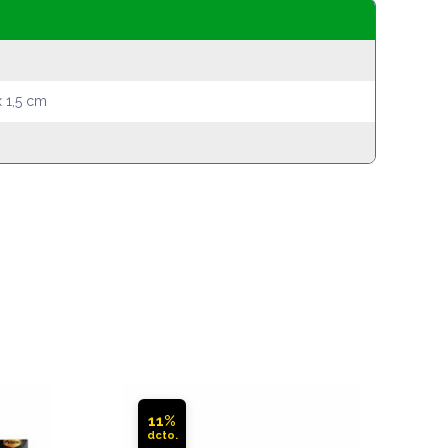
 1,5 cm
11%