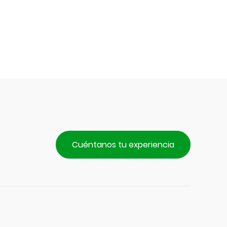
$3.190.
Cuéntanos tu experiencia