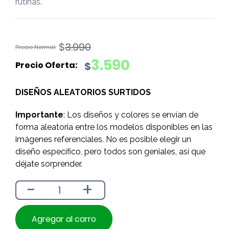
rutinas.
El
El
$
3.990
precio
precio
3.590
$
original
actual
era:
es:
DISEÑOS ALEATORIOS SURTIDOS
$3.990.
$3.590.
Importante
: Los diseños y colores se envían de
forma aleatoria entre los modelos disponibles en las
imágenes referenciales. No es posible elegir un
diseño específico, pero todos son geniales, así que
déjate sorprender.
-
+
Agregar al carro