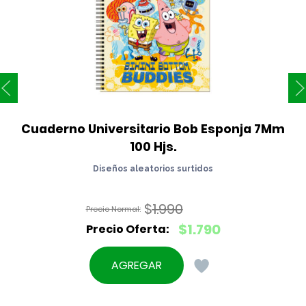
Cuaderno Universitario Bob Esponja 7Mm 
100 Hjs.
Diseños aleatorios surtidos
$
1.990
El
$
1.790
precio
El
original
precio
AGREGAR
era:
actual
$1.990.
es: