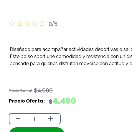
0/5
Diseñado para acompañar actividades deportivas o sali
Este bolso sport une comodidad y resistencia con un dis
pensado para quienes disfrutan moverse con actitud y e
El
El
$
4.990
precio
precio
4.490
$
original
actual
era:
es:
-
+
$4.990.
$4.490.