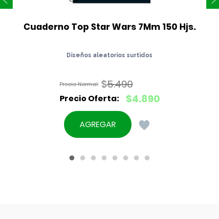
Cuaderno Top Star Wars 7Mm 150 Hjs.
Diseños aleatorios surtidos
$
5.490
El
$
4.890
precio
El
original
precio
AGREGAR
era:
actual
$5.490.
es:
$4.890.