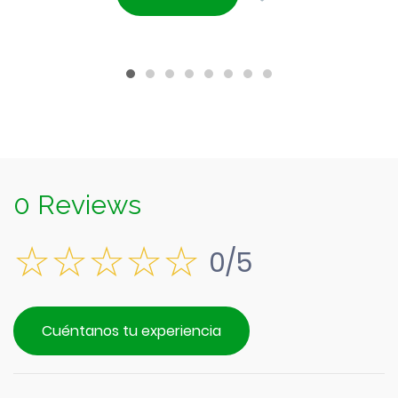
era:
actual
$1.790.
es:
$1.590.
0 Reviews
0/5
Cuéntanos tu experiencia