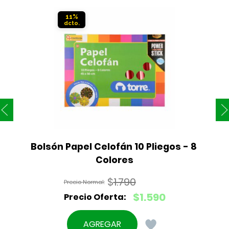
11%
Bolsón Papel Celofán 10 Pliegos - 8 
Colores
$
1.790
El
$
1.590
precio
El
original
precio
AGREGAR