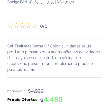
Código EAN: 7806505025035 | SKU: 31770
0/5
Set Tiralíneas Sense Of Color 3 Unidades es un
producto pensado para acompañar tus actividades
diarias, ya sea en el estudio, la oficina o la
creatividad personal. Un complemento práctico
para tus rutinas.
El
El
$
4.990
precio
precio
4.490
$
original
actual
era:
es: