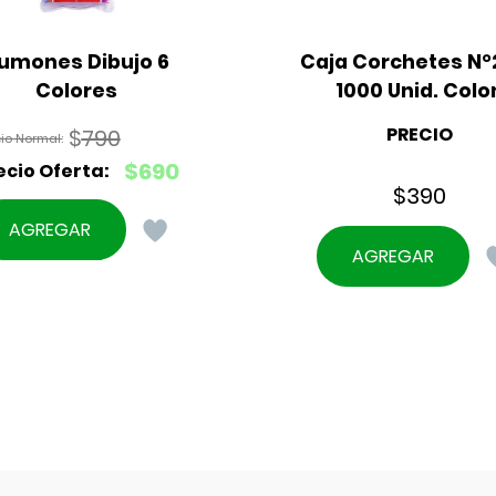
lumones Dibujo 6 
Caja Corchetes N°2
Colores
1000 Unid. Colo
PRECIO
$
790
El
$
690
precio
$
390
El
original
precio
AGREGAR
era:
actual
AGREGAR
$790.
es:
$690.