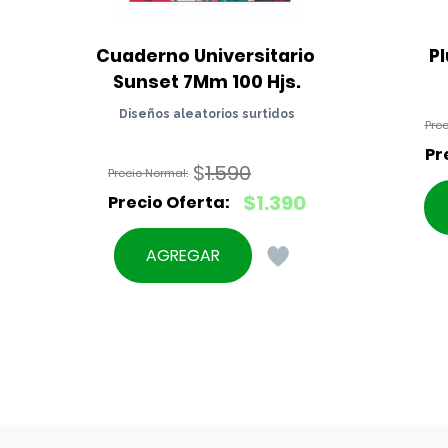
Cuaderno Universitario 
P
Sunset 7Mm 100 Hjs.
Diseños aleatorios surtidos
$
1.590
El
$
1.390
precio
El
original
precio
AGREGAR
era:
actual
$1.590.
es:
$1.390.