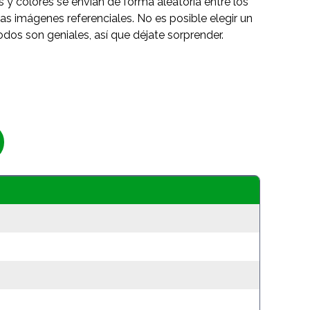
s y colores se envían de forma aleatoria entre los
as imágenes referenciales. No es posible elegir un
odos son geniales, así que déjate sorprender.