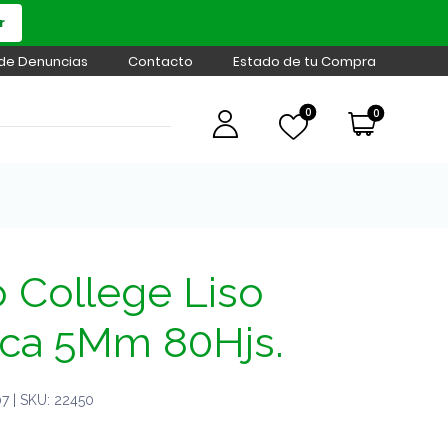
r
 de Denuncias
Contacto
Estado de tu Compra
0
0
 College Liso
ca 5Mm 80Hjs.
 | SKU: 22450