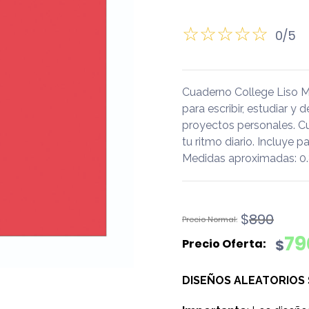
0/5
Cuaderno College Liso 
para escribir, estudiar y 
proyectos personales. C
tu ritmo diario. Incluye
Medidas aproximadas: 0.8
El
El
$
890
precio
precio
79
$
original
actual
era:
es:
DISEÑOS ALEATORIOS
$890.
$790.