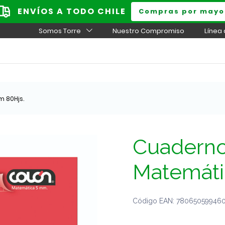
ENVÍOS A TODO CHILE
Compras por mayo
Somos Torre
Nuestro Compromiso
Línea
 80Hjs.
Cuaderno
Matemáti
Código EAN: 7806505994607