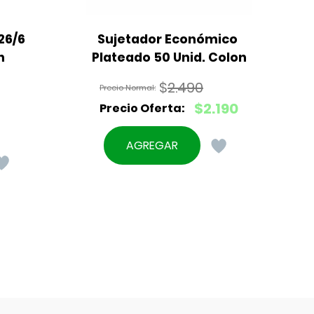
6/6 
Sujetador Económico 
n
Plateado 50 Unid. Colon
$
2.490
El
$
2.190
precio
El
original
precio
AGREGAR
era:
actual
$2.490.
es:
$2.190.