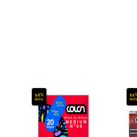
12%
11