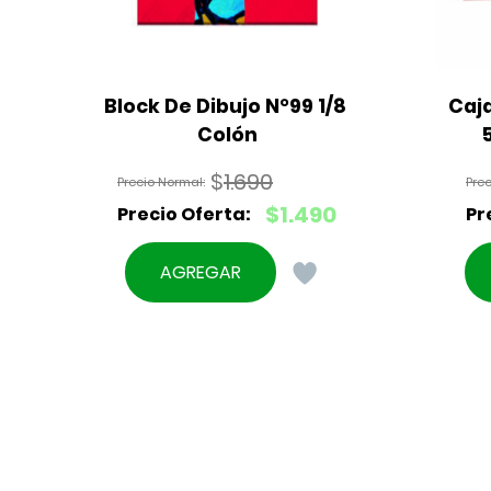
Block De Dibujo N°99 1/8 
Caja
Colón
$
1.690
El
$
1.490
precio
El
original
precio
AGREGAR
era:
actual
$1.690.
es:
$1.490.