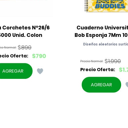
 Corchetes N°26/6 
Cuaderno Universit
5000 Unid. Colon
Bob Esponja 7Mm 100
Diseños aleatorios surti
$
890
El
$
790
$
1.990
precio
El
original
El
$
1
precio
AGREGAR
era:
precio
actual
El
$890.
original
es:
precio
AGREGAR
era:
$790.
actual
$1.990.
es:
$1.790.