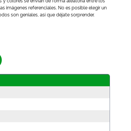
s y colores se envían de forma aleatoria entre los
as imágenes referenciales. No es posible elegir un
odos son geniales, así que déjate sorprender.