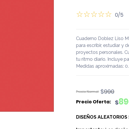
0/5
Cuaderno Doblez Liso M
para escribir, estudiar y 
proyectos personales. C
tu ritmo diario. Incluye
Medidas aproximadas: 0.9
El
El
$
990
precio
precio
89
$
original
actual
era:
es:
DISEÑOS ALEATORIOS
$990.
$890.