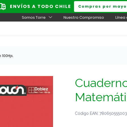
ENVÍOS A TODO CHILE
Compras por mayo
Somos Torre
Nuestro Compromiso
Línea
100Hjs.
Cuaderno
Matemáti
Código EAN: 7806505550032