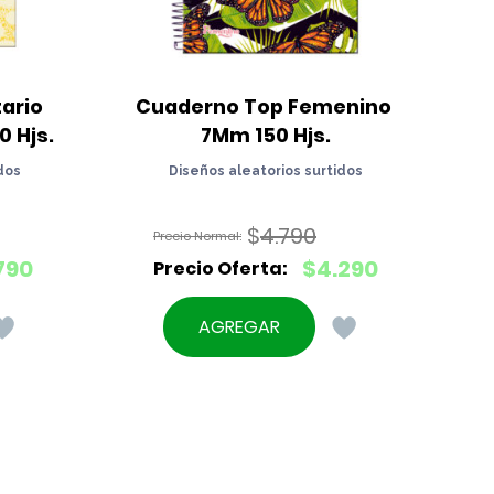
ario 
Cuaderno Top Femenino 
 Hjs.
7Mm 150 Hjs.
dos
Diseños aleatorios surtidos
$
4.790
El
.790
$
4.290
precio
El
original
precio
AGREGAR
era:
actual
$4.790.
es:
$4.290.