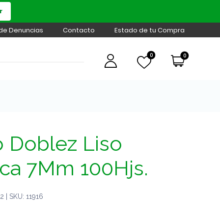
r
 de Denuncias
Contacto
Estado de tu Compra
0
0
 Doblez Liso
ca 7Mm 100Hjs.
 | SKU: 11916