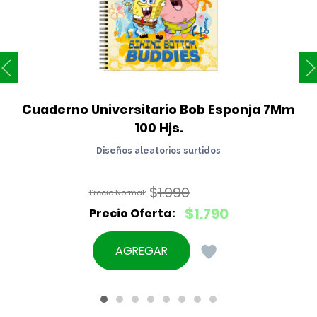
Cuaderno Universitario Bob Esponja 7Mm 
100 Hjs.
Diseños aleatorios surtidos
$
1.990
El
$
1.790
precio
El
original
precio
AGREGAR
era:
actual
$1.990.
es:
$1.790.