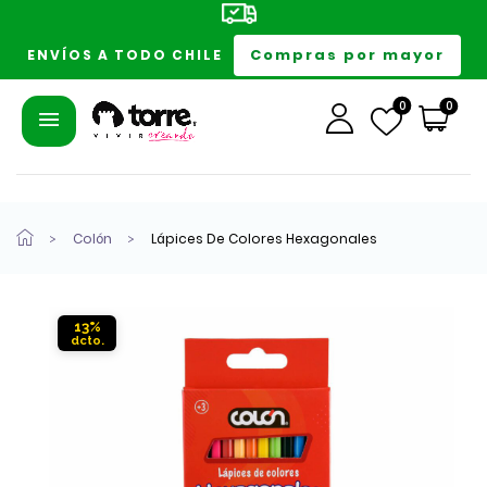
Compras por mayor
ENVÍOS A TODO CHILE
0
0
Colón
Lápices De Colores Hexagonales
13%