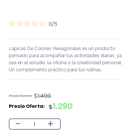
0/5
Lápices De Colores Hexagonales es un producto
pensado para acompañar tus actividades diarias, ya
sea en el estudio, la oficina o la creatividad personal.
Un complemento práctico para tus rutinas.
El
El
$
1.490
precio
precio
1.290
$
original
actual
era:
es:
-
+
$1.490.
$1.290.