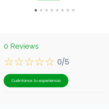
$7.990.
es:
$7.190.
0 Reviews
0/5
Cuéntanos tu experiencia