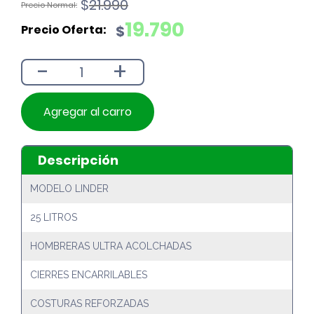
El
El
$
21.990
precio
precio
19.790
$
original
actual
era:
es:
-
+
$21.990.
$19.790.
Agregar al carro
Descripción
MODELO LINDER
25 LITROS
HOMBRERAS ULTRA ACOLCHADAS
CIERRES ENCARRILABLES
COSTURAS REFORZADAS