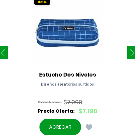
Estuche Dos Niveles
Diseños aleatorios surtidos
$
7.990
El
$
7.190
precio
El
original
precio
AGREGAR
era:
actual