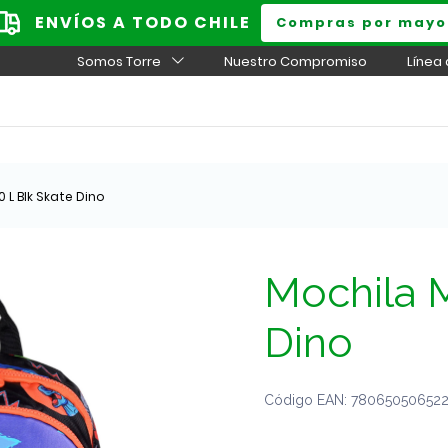
ENVÍOS A TODO CHILE
Compras por mayo
Somos Torre
Nuestro Compromiso
Línea
0 L Blk Skate Dino
Mochila M
Dino
Código EAN: 7806505065222