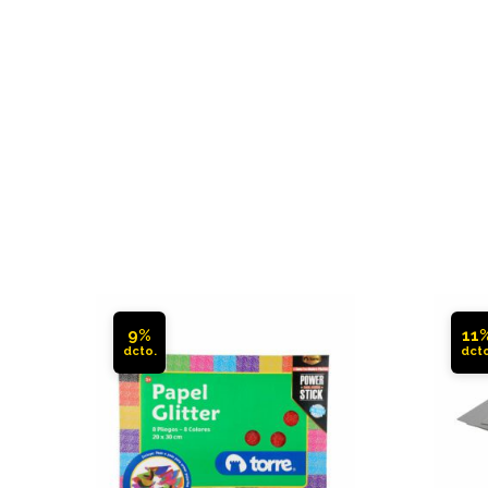
9%
11