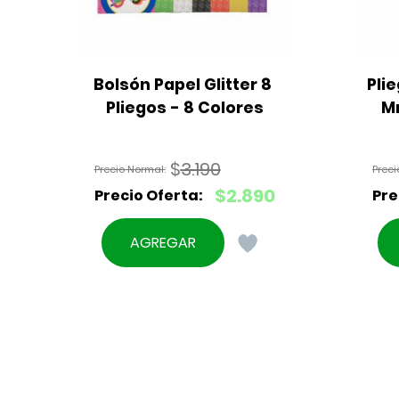
Bolsón Papel Glitter 8 
Plie
Pliegos - 8 Colores
M
$
3.190
El
$
2.890
precio
El
original
precio
AGREGAR
era:
actual
$3.190.
es:
$2.890.