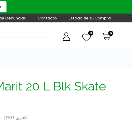
r
 de Denuncias
Contacto
Estado de tu Compra
0
0
arit 20 L Blk Skate
 | SKU: 35518