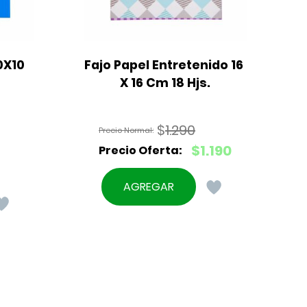
X10 
Fajo Papel Entretenido 16 
X 16 Cm 18 Hjs.
$
1.290
El
$
1.190
precio
El
original
precio
AGREGAR
era:
actual
$1.290.
es:
$1.190.