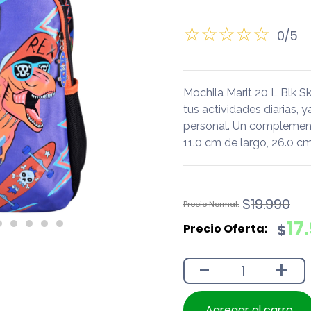
0/5
Mochila Marit 20 L Blk 
tus actividades diarias, y
personal. Un complement
11.0 cm de largo, 26.0 c
El
El
$
19.990
precio
precio
17
$
original
actual
era:
es:
-
+
$19.990.
$17.990.
Agregar al carro