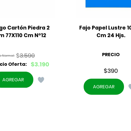
go Cartón Piedra 2 
Fajo Papel Lustre 10
m 77X110 Cm N°12
Cm 24 Hjs.
PRECIO
$
3.590
El
$
3.190
precio
$
390
El
original
precio
AGREGAR
era:
actual
AGREGAR
$3.590.
es:
$3.190.