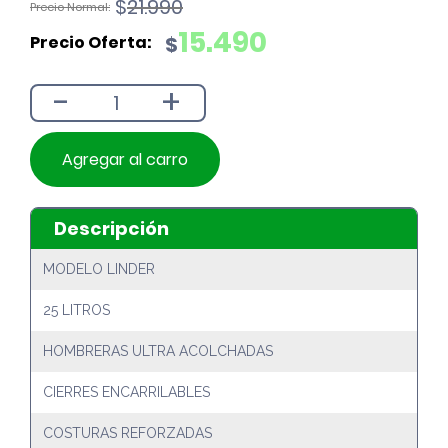
El
El
$
21.990
precio
precio
15.490
$
original
actual
era:
es:
-
+
$21.990.
$15.490.
Agregar al carro
Descripción
MODELO LINDER
25 LITROS
HOMBRERAS ULTRA ACOLCHADAS
CIERRES ENCARRILABLES
COSTURAS REFORZADAS