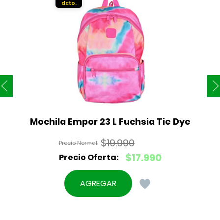
Mochila Empor 23 L Fuchsia Tie Dye
$
19.990
El
$
17.990
precio
El
original
precio
AGREGAR
era:
actual
$19.990.
es:
$17.990.