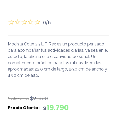
0/5
Mochila Coler 25 L T Rex es un producto pensado
para acompañar tus actividades diarias, ya sea en el
estudio, la oficina o la creatividad personal. Un
complemento práctico para tus rutinas. Medidas
aproximadas: 22.0 cm de largo, 29.0 cm de ancho y
43.0 cm de alto.
El
El
$
21.990
precio
precio
19.790
$
original
actual
era:
es: