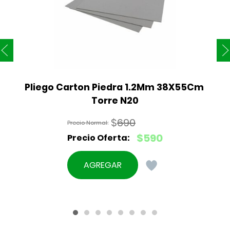
Pliego Carton Piedra 1.2Mm 38X55Cm 
Torre N20
$
690
El
$
590
precio
El
original
precio
AGREGAR
era:
actual
$690.
es:
$590.