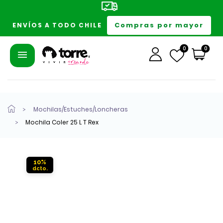
Compras por mayor
ENVÍOS A TODO CHILE
0
0
Mochilas/Estuches/Loncheras
Mochila Coler 25 L T Rex
10%