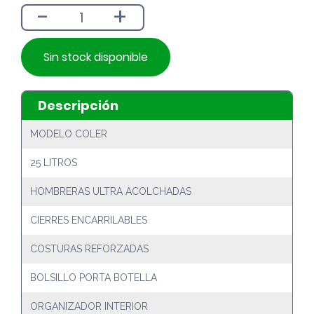
-
+
$21.990.
$19.790.
Sin stock disponible
Descripción
MODELO COLER
25 LITROS
HOMBRERAS ULTRA ACOLCHADAS
CIERRES ENCARRILABLES
COSTURAS REFORZADAS
BOLSILLO PORTA BOTELLA
ORGANIZADOR INTERIOR