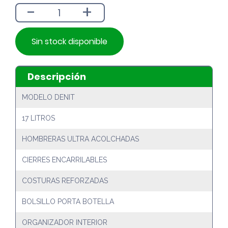
-
+
$17.990.
$16.190.
Sin stock disponible
Descripción
MODELO DENIT
17 LITROS
HOMBRERAS ULTRA ACOLCHADAS
CIERRES ENCARRILABLES
COSTURAS REFORZADAS
BOLSILLO PORTA BOTELLA
ORGANIZADOR INTERIOR