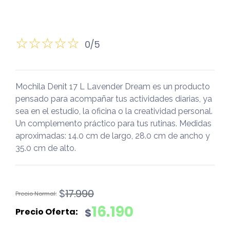
0/5
Mochila Denit 17 L Lavender Dream es un producto
pensado para acompañar tus actividades diarias, ya
sea en el estudio, la oficina o la creatividad personal.
Un complemento práctico para tus rutinas. Medidas
aproximadas: 14.0 cm de largo, 28.0 cm de ancho y
35.0 cm de alto.
El
El
$
17.990
precio
precio
16.190
$
original
actual
era:
es: