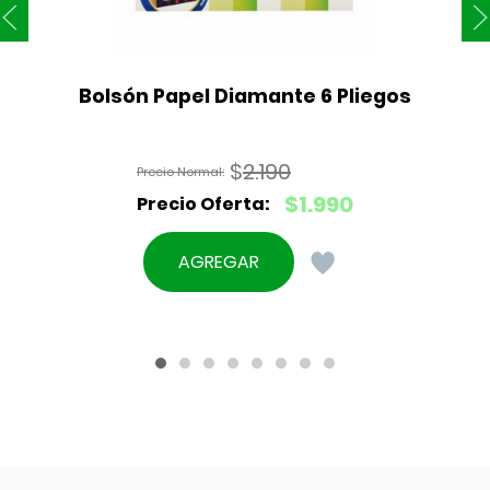
Bolsón Papel Diamante 6 Pliegos
$
2.190
El
$
1.990
precio
El
original
precio
AGREGAR
era:
actual
$2.190.
es:
$1.990.