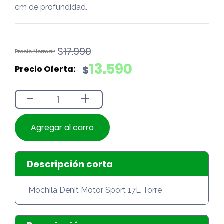
cm de profundidad.
El
El
$
17.990
precio
precio
13.590
$
original
actual
era:
es:
-
+
$17.990.
$13.590.
Agregar al carro
Descripción corta
Mochila Denit Motor Sport 17L Torre