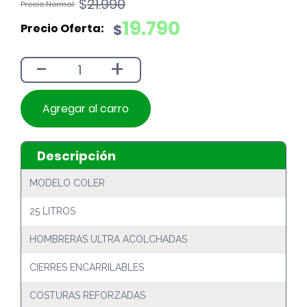
El
El
$
21.990
precio
precio
19.790
$
original
actual
era:
es:
-
+
$21.990.
$19.790.
Agregar al carro
Descripción
MODELO COLER
25 LITROS
HOMBRERAS ULTRA ACOLCHADAS
CIERRES ENCARRILABLES
COSTURAS REFORZADAS