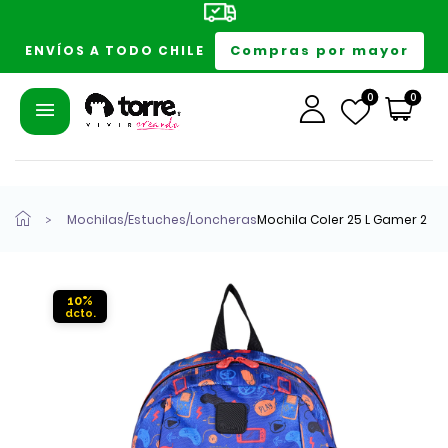
Compras por mayor
ENVÍOS A TODO CHILE
0
0
Mochilas/Estuches/Loncheras
Mochila Coler 25 L Gamer 2
10%