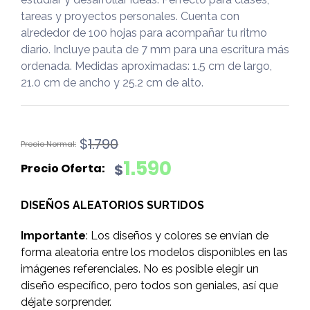
tareas y proyectos personales. Cuenta con
alrededor de 100 hojas para acompañar tu ritmo
diario. Incluye pauta de 7 mm para una escritura más
ordenada. Medidas aproximadas: 1.5 cm de largo,
21.0 cm de ancho y 25.2 cm de alto.
El
El
$
1.790
precio
precio
1.590
$
original
actual
era:
es:
DISEÑOS ALEATORIOS SURTIDOS
$1.790.
$1.590.
Importante
: Los diseños y colores se envían de
forma aleatoria entre los modelos disponibles en las
imágenes referenciales. No es posible elegir un
diseño específico, pero todos son geniales, así que
déjate sorprender.