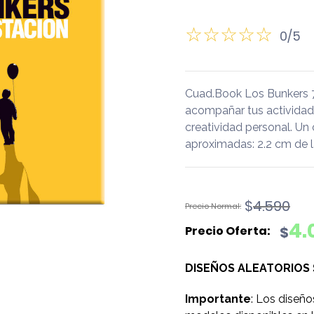
0/5
Cuad.Book Los Bunkers 
acompañar tus actividades 
creatividad personal. Un
aproximadas: 2.2 cm de l
El
El
$
4.590
precio
precio
4.
$
original
actual
era:
es:
DISEÑOS ALEATORIOS
$4.590.
$4.090.
Importante
: Los diseño