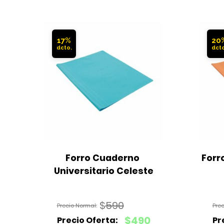
17%
20
Forro Cuaderno 
Forr
Universitario Celeste
$
590
El
$
490