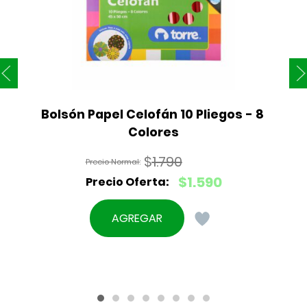
Bolsón Papel Celofán 10 Pliegos - 8 
Colores
$
1.790
El
$
1.590
precio
El
original
precio
AGREGAR
era:
actual
$1.790.
es:
$1.590.