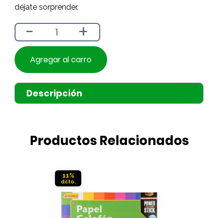
déjate sorprender.
-
+
Agregar al carro
Descripción
Productos Relacionados
11%