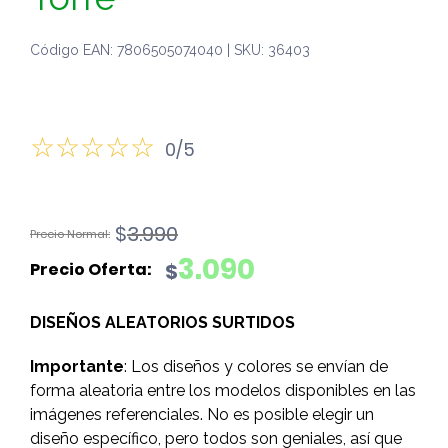
Código EAN: 7806505074040 | SKU: 36403
0/5
El
El
$
3.990
precio
precio
3.090
$
original
actual
era:
es:
DISEÑOS ALEATORIOS SURTIDOS
$3.990.
$3.090.
Importante
: Los diseños y colores se envían de
forma aleatoria entre los modelos disponibles en las
imágenes referenciales. No es posible elegir un
diseño específico, pero todos son geniales, así que