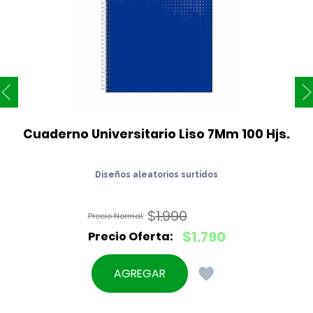
Cuaderno Universitario Liso 7Mm 100 Hjs.
Diseños aleatorios surtidos
$
1.990
El
$
1.790
precio
El
original
precio
AGREGAR
era:
actual
$1.990.
es: