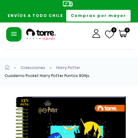
Compras por mayor
ENVÍOS A TODO CHILE
0
0
Colecciones
Harry Potter
Cuaderno Pocket Harry Potter Puntos 90Hjs.
13%