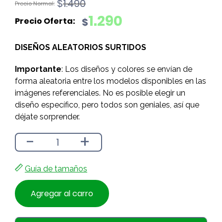
El
El
$
1.490
precio
precio
1.290
$
original
actual
era:
es:
DISEÑOS ALEATORIOS SURTIDOS
$1.490.
$1.290.
Importante
: Los diseños y colores se envían de
forma aleatoria entre los modelos disponibles en las
imágenes referenciales. No es posible elegir un
diseño específico, pero todos son geniales, así que
déjate sorprender.
-
+
Guía de tamaños
Agregar al carro