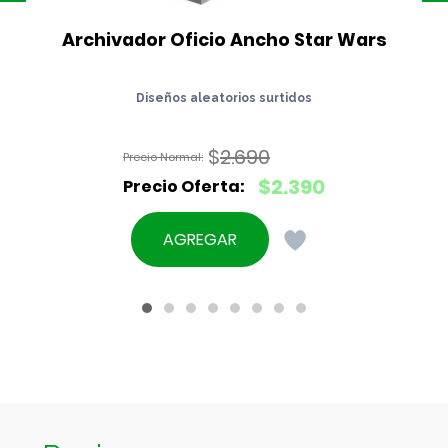
Archivador Oficio Ancho Star Wars
Diseños aleatorios surtidos
$
2.690
El
$
2.390
precio
El
original
precio
AGREGAR
era:
actual
$2.690.
es:
$2.390.