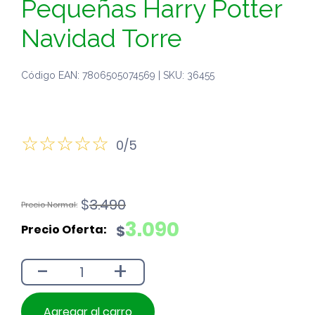
Pequeñas Harry Potter
Navidad Torre
Código EAN: 7806505074569 | SKU: 36455
0/5
El
El
$
3.490
precio
precio
3.090
$
original
actual
era:
es:
-
+
$3.490.
$3.090.
Agregar al carro