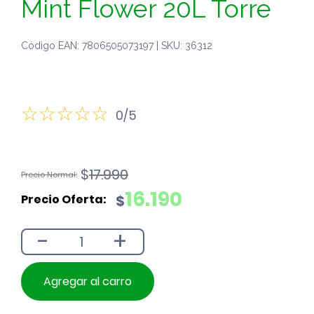
Mint Flower 20L Torre
Código EAN: 7806505073197 | SKU: 36312
0/5
El
El
$
17.990
precio
precio
16.190
$
original
actual
era:
es:
-
+
$17.990.
$16.190.
Agregar al carro